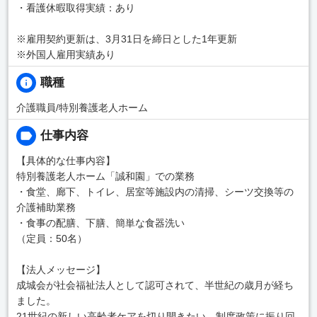
・看護休暇取得実績：あり
※雇用契約更新は、3月31日を締日とした1年更新
※外国人雇用実績あり
職種
介護職員/特別養護老人ホーム
仕事内容
【具体的な仕事内容】
特別養護老人ホーム「誠和園」での業務
・食堂、廊下、トイレ、居室等施設内の清掃、シーツ交換等の
介護補助業務
・食事の配膳、下膳、簡単な食器洗い
（定員：50名）
【法人メッセージ】
成城会が社会福祉法人として認可されて、半世紀の歳月が経ち
ました。
21世紀の新しい高齢者ケアを切り開きたい。制度政策に振り回