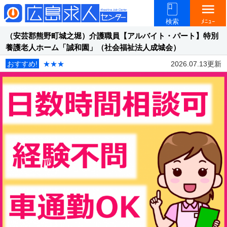
menu
検索
ﾒﾆｭｰ
（安芸郡熊野町城之堀）介護職員【アルバイト・パート】特別
養護老人ホーム「誠和園」（社会福祉法人成城会）
おすすめ!
★★★
2026.07.13更新