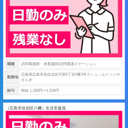
職種
訪問看護師・准看護師/訪問看護ステーション
広島県広島市安佐北区可部5丁目9番3号ラシュ－ルメソンや
勤務地
すらぎ
給与
時給 1,330円〜1,530円
（広島市佐伯区八幡）生活支援員...