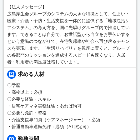
【法人メッセージ】
広島厚生会グループのシステムの大きな特徴として、住まい・
医療・介護・予防・生活支援を一体的に提供する「地域包括ケ
アシステム」の考え方を、国に先駆けグループ内で推進してい
ます。できることは自分で、お世話型から自立をお手伝いする
という意識のつながりで、在宅復帰率や社会へ再び戻るチャン
スを実現します。「生活リハビリ」を視座に置くと、グループ
の各部門のミッションを達成するスピードも速くなり、入居
者・利用者の満足度は増しています。
求める人材
〇学歴
・高校以上：必須
〇必要な経験・スキル
・居宅ケアマネ実務経験：あれば尚可
〇必要な免許・資格
・介護支援専門員（ケアマネージャー） ：必須
・普通自動車運転免許：必須（AT限定可）
勤務時間