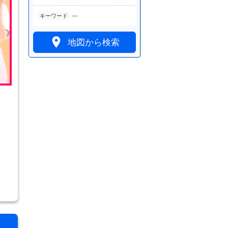
---
キーワード

地図から検索