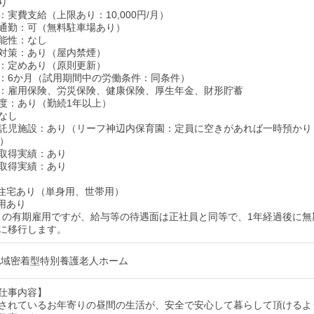
り
実費支給（上限あり：10,000円/月）
通勤：可（無料駐車場あり）
能性：なし
対策：あり（屋内禁煙）
：定めあり（原則更新）
：6か月（試用期間中の労働条件：同条件）
：雇用保険、労災保険、健康保険、厚生年金、財形貯蓄
度：あり（勤続1年以上）
なし
託児施設：あり（リーフ神辺内保育園：定員に空きがあれば一時預かり
歳）
取得実績：あり
取得実績：あり
住宅あり（単身用、世帯用）
用あり
月の有期雇用ですが、給与等の待遇面は正社員と同等で、1年経過後に無
に移行します。
地域密着型特別養護老人ホーム
仕事内容】
されているお年寄りの昼間の生活が、安全で安心して暮らして頂けるよ