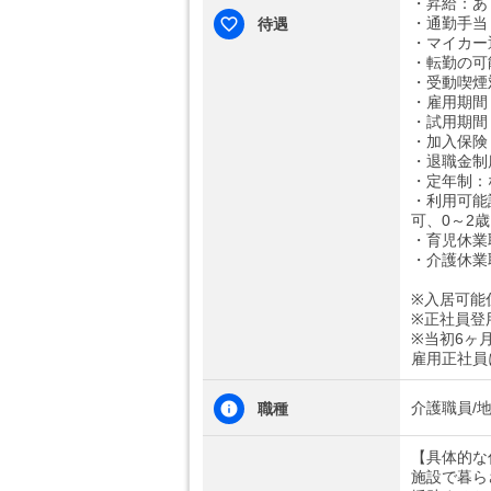
・昇給：あ
・通勤手当：
待遇
・マイカー
・転勤の可
・受動喫煙
・雇用期間
・試用期間
・加入保険
・退職金制
・定年制：
・利用可能
可、0～2
・育児休業
・介護休業
※入居可能
※正社員登
※当初6ヶ
雇用正社員
介護職員/
職種
【具体的な
施設で暮ら