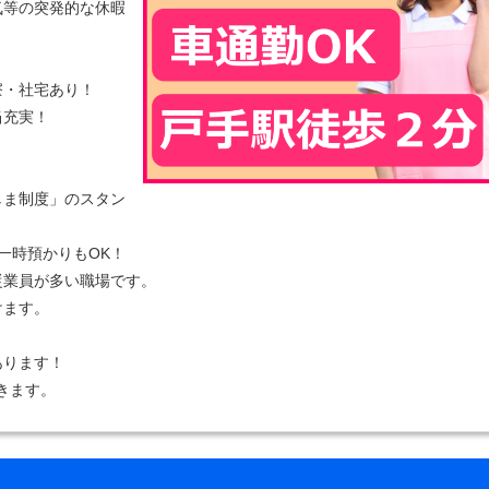
気等の突発的な休暇
寮・社宅あり！
当充実！
しま制度」のスタン
一時預かりもOK！
従業員が多い職場です。
けます。
あります！
きます。