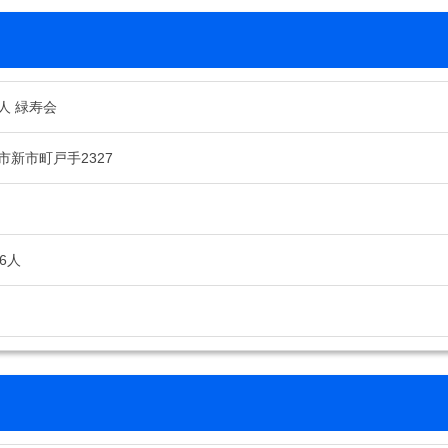
人 緑寿会
市新市町戸手2327
6人
円