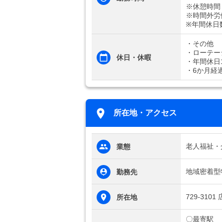
※休憩時間
※時間外労
※年間休日
・その他
・ローテー
休日・休暇
・年間休日1
・6か月経
所在地・アクセス
老人福祉・
業態
地域密着型
勤務先
729-31
所在地
〇最寄駅