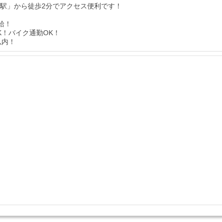
手駅」から徒歩2分でアクセス便利です！
給！
K！バイク通勤OK！
以内！