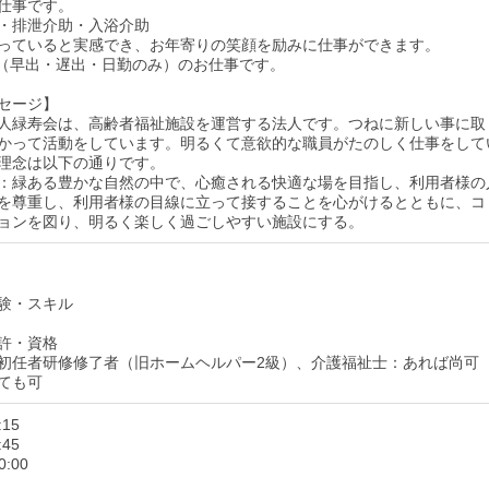
仕事です。
・排泄介助・入浴介助
っていると実感でき、お年寄りの笑顔を励みに仕事ができます。
（早出・遅出・日勤のみ）のお仕事です。
セージ】
人緑寿会は、高齢者福祉施設を運営する法人です。つねに新しい事に取
かって活動をしています。明るくて意欲的な職員がたのしく仕事をして
理念は以下の通りです。
：緑ある豊かな自然の中で、心癒される快適な場を目指し、利用者様の
を尊重し、利用者様の目線に立って接することを心がけるとともに、コ
ョンを図り、明るく楽しく過ごしやすい施設にする。
験・スキル
許・資格
初任者研修修了者（旧ホームヘルパー2級）、介護福祉士：あれば尚可
ても可
:15
:45
0:00