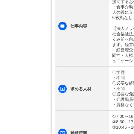
援助するお
・食事介助
人の役に立
※夜勤なし
仕事内容
【法人メッ
社会福祉法
くみ前へ向
ます。経営
・経営理念
間性・人権
ュニケーシ
〇学歴
・不問
〇必要な経
・不問
求める人材
〇必要な免
・介護職員
・資格なく
①7:00～16
②8:30～17
③10:45～2
勤務時間