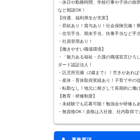
・休日や勤務時間、学校行事や子供の病
など相談OK！
【待遇、福利厚生が充実】
・昇給あり！賞与あり！社会保険完備！
・住宅手当、期末手当、扶養手当など手
・社員登用あり！
【働きやすい職場環境】
・「魅力ある福祉・介護の職場宣言ひろ
ダード認証法人！
・託児所完備（2歳まで）！空きがあれば
・産休・育休取得実績あり！子育て中の
・転勤なし！地元に根ざして長期的に働
【教育・研修制度】
・未経験でも応募可能！勉強会や研修も
・無資格OK！資格は入社後、社内取得で
募集要項