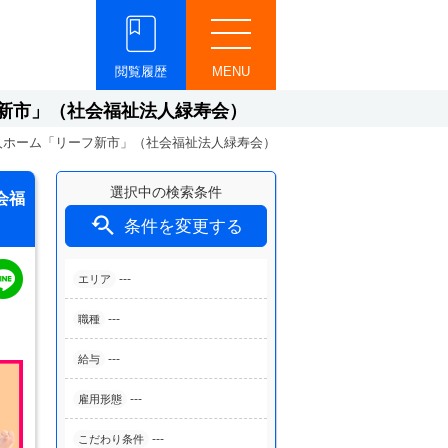
閲覧履歴
MENU
新市」（社会福祉法人緑寿会）
人ホーム「リーフ新市」（社会福祉法人緑寿会）
選択中の検索条件
会福

条件を変更する
---
エリア
---
職種
---
給与
---
雇用形態
---
こだわり条件