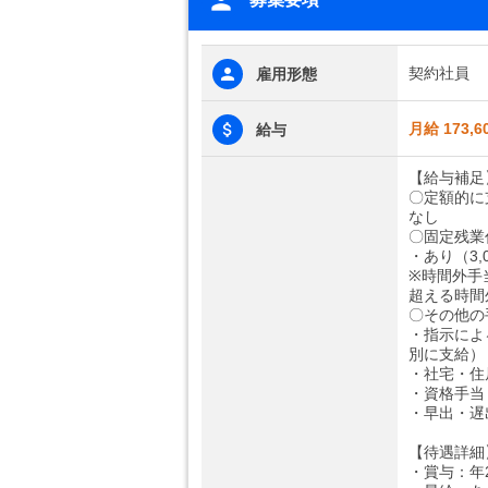
契約社員
雇用形態
月給 173,6
給与
【給与補足
〇定額的に
なし
〇固定残業
・あり（3,
※時間外手
超える時間
〇その他の
・指示によ
別に支給）
・社宅・住
・資格手当：5
・早出・遅出手
【待遇詳細
・賞与：年