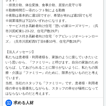
・排泄介助、体位変換、食事介助、居室の見守り等
※勤務時間①～④のシフト制による勤務
※夜勤は基本的に週1回ですが、希望が有れば週2回でも可
※就業場所は下記のいずれかになります。
・サービス付き高齢者向け住宅「憩いの家ローズマリー」（呉
市川尻町東1-23-22、住宅戸数29戸）
・サービス付き高齢者向け住宅「ケアビレッジオーシャンロー
ズ」（呉市川尻町西5丁目6番10号、住宅戸数28戸）
【法人メッセージ】
私たちは患者様・利用者様を、家族のように接していきたいと
いう思いから、『ファミリー』と呼びます。自分の家族のため
ならば、してあげられることに限りがないように、私たちの医
療・介護は『ファミリー』のために、限界がないものだと考え
ています。
当然、当社のスタッフも『ファミリー』です。患者様・利用者
様の幸せを最優先しながらも、スタッフの幸せが犠牲になって
はならないものだと考えます。
求める人材