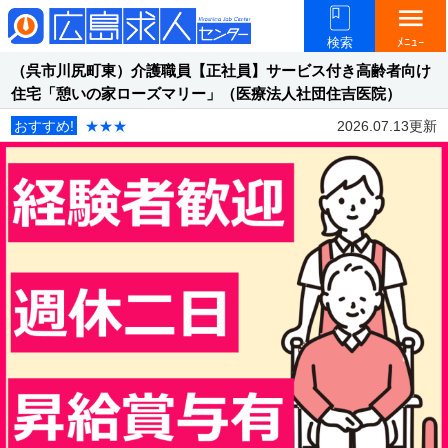
menu
検索
ﾒﾆｭｰ
（呉市川尻町東）介護職員【正社員】サービス付き高齢者向け
住宅「憩いの家ローズマリー」（医療法人社団住吉医院）
おすすめ!
★★★
2026.07.13更新