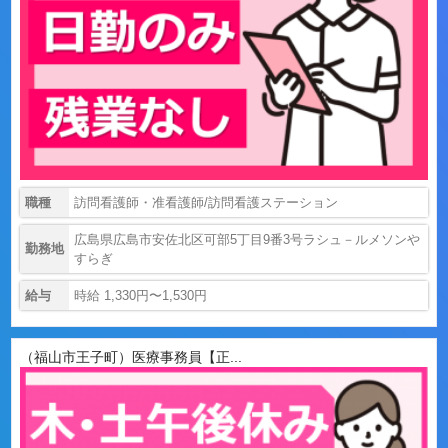
職種
訪問看護師・准看護師/訪問看護ステーション
広島県広島市安佐北区可部5丁目9番3号ラシュ－ルメソンや
勤務地
すらぎ
給与
時給 1,330円〜1,530円
（福山市王子町）医療事務員【正...