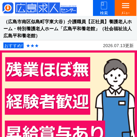
menu
検索
ﾒﾆｭｰ
（広島市南区似島町字東大谷）介護職員【正社員】養護老人ホ
ーム・特別養護老人ホーム「広島平和養老館」（社会福祉法人
広島平和養老館）
おすすめ!
★★★
2026.07.13更新