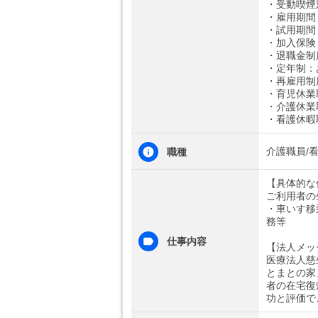
・受動喫煙
・雇用期間
・試用期間
・加入保険
・退職金制
・定年制：
・再雇用制
・育児休業
・介護休業
・看護休暇
介護職員/
職種
【具体的な
ご利用者の
・車いす移
務等
仕事内容
【法人メッ
医療法人慈
とまとの家
者の在宅復
功と評価で