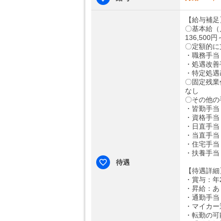
【給与補足
〇基本給（
136,500円
〇定額的に
・職務手当：
・処遇改善手
・特定処遇改
〇固定残業
なし
〇その他の
・皆勤手当：
・資格手当：
・日直手当：
・当直手当：
・住宅手当：
・扶養手当：
待遇
【待遇詳細
・賞与：年
・昇給：あ
・通勤手当：
・マイカー
・転勤の可