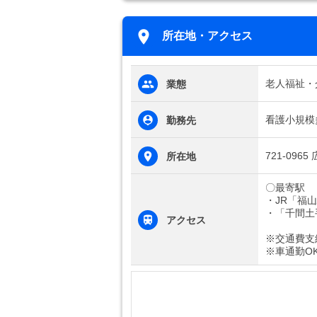
所在地・アクセス
老人福祉・
業態
看護小規模
勤務先
721-096
所在地
〇最寄駅
・JR「福
・「千間土
アクセス
※交通費支
※車通勤O