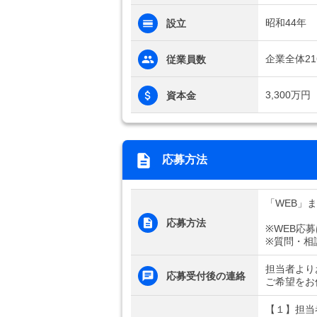
昭和44年
設立
企業全体21
従業員数
3,300万円
資本金
応募方法
「WEB」
応募方法
※WEB応
※質問・相
担当者より
応募受付後の連絡
ご希望をお
【１】担当