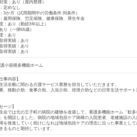
対策：あり（屋内禁煙）
：定めなし
：3か月（試用期間中の労働条件 同条件）
：雇用保険、労災保険、健康保険、厚生年金
度：あり（勤続3年以上）
あり（一律65歳）
度：あり
取得実績：あり
取得実績：あり
取得実績：あり
看護小規模多機能ホーム
仕事内容】
生活全般に関わる介護サービス業務を担当していただきます。
乗、移動介助、食事介助、入浴介助、排泄介助などの日常生活サポート
セージ】
生会では元の王子町の病院の建物を改築して、看護多機能ホーム「歓多
」を開設しました。病院の地域包括ケア病棟の入院患者、老健施設の入
帰を推進していく助けになれば地域包括ケアの理念に沿った事業として
きるものと期待しています。