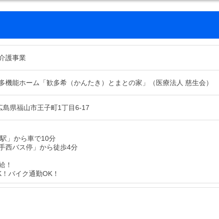
介護事業
多機能ホーム「歓多希（かんたき）とまとの家」（医療法人 慈生会）
5 広島県福山市王子町1丁目6-17
山駅」から車で10分
手西バス停」から徒歩4分
給！
K！バイク通勤OK！