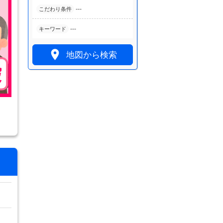
---
こだわり条件
---
キーワード

地図から検索