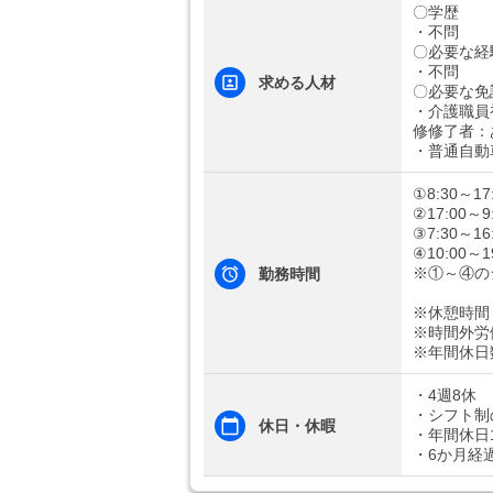
〇学歴
・不問
〇必要な経
・不問
求める人材
〇必要な免
・介護職員
修修了者：
・普通自動
①8:30～17
②17:00～9
③7:30～16
④10:00～1
※①～④の
勤務時間
※休憩時間：
※時間外労
※年間休日
・4週8休
・シフト制
休日・休暇
・年間休日1
・6か月経