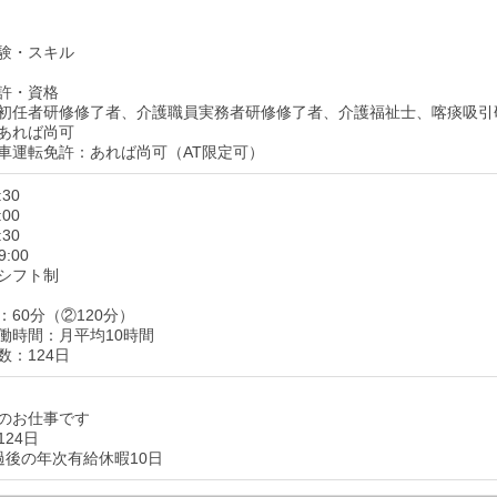
験・スキル
許・資格
初任者研修修了者、介護職員実務者研修修了者、介護福祉士、喀痰吸引
あれば尚可
車運転免許：あれば尚可（AT限定可）
:30
:00
:30
9:00
シフト制
60分（②120分）
働時間：月平均10時間
数：124日
のお仕事です
24日
過後の年次有給休暇10日