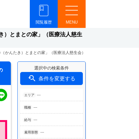
閲覧履歴
MENU
き）とまとの家」（医療法人慈生
希（かんたき）とまとの家」（医療法人慈生会）
選択中の検索条件
の

条件を変更する
---
エリア
---
職種
---
給与
---
雇用形態