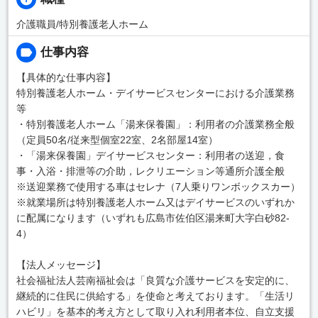
介護職員/特別養護老人ホーム
仕事内容
【具体的な仕事内容】
特別養護老人ホーム・デイサービスセンターにおける介護業務
等
・特別養護老人ホーム「湯来保養園」：利用者の介護業務全般
（定員50名/従来型個室22室、2名部屋14室）
・「湯来保養園」デイサービスセンター：利用者の送迎，食
事・入浴・排泄等の介助，レクリエーション等通所介護全般
※送迎業務で使用する車はセレナ（7人乗りワンボックスカー）
※就業場所は特別養護老人ホーム又はデイサービスのいずれか
に配属になります（いずれも広島市佐伯区湯来町大字白砂82-
4）
【法人メッセージ】
社会福祉法人芸南福祉会は「良質な介護サービスを安定的に、
継続的に住民に供給する」を使命と考えております。「生活リ
ハビリ」を基本的考え方として取り入れ利用者本位、自立支援