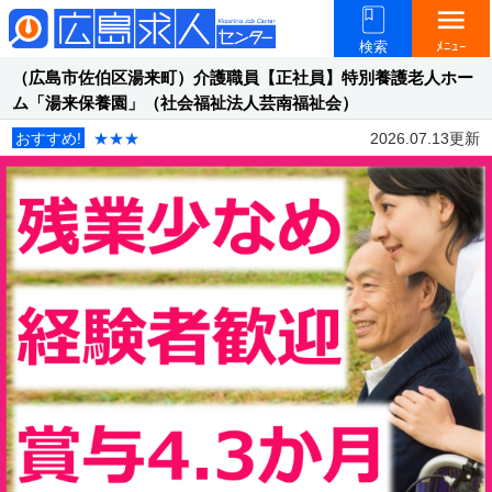
menu
検索
ﾒﾆｭｰ
（広島市佐伯区湯来町）介護職員【正社員】特別養護老人ホー
ム「湯来保養園」（社会福祉法人芸南福祉会）
おすすめ!
★★★
2026.07.13更新