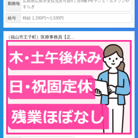
広島県広島市安佐北区可部5丁目9番3号ラシュ－ルメソンや
勤務地
すらぎ
給与
時給 1,330円〜1,530円
（福山市王子町）医療事務員【正...