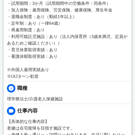
・試用期間：3か月（試用期間中の労働条件：同条件）
・加入保険：雇用保険、労災保険、健康保険、厚生年金
・退職金制度：あり（勤続1年以上）
・定年制：あり（一律64歳）
・再雇用制度：あり
・利用可能託児施設：あり（法人内保育所（3歳未満児、定員が
あるためご確認ください））
・育児休業取得実績：あり
・看護休暇取得実績：あり
※外国人雇用実績あり
※UIJターン歓迎
職種
理学療法士/介護老人保健施設
仕事内容
【具体的な仕事内容】
老健は在宅復帰を目指す施設です。
・老健入所・通リハ・訪問リハがあります。生活に即したリハ