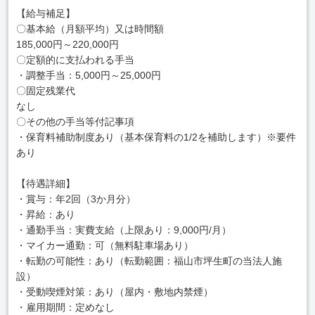
【給与補足】
〇基本給（月額平均）又は時間額
185,000円～220,000円
〇定額的に支払われる手当
・調整手当：5,000円～25,000円
〇固定残業代
なし
〇その他の手当等付記事項
・保育料補助制度あり（基本保育料の1/2を補助します）※要件
あり
【待遇詳細】
・賞与：年2回（3か月分）
・昇給：あり
・通勤手当：実費支給（上限あり：9,000円/月）
・マイカー通勤：可（無料駐車場あり）
・転勤の可能性：あり（転勤範囲：福山市坪生町の当法人施
設）
・受動喫煙対策：あり（屋内・敷地内禁煙）
・雇用期間：定めなし