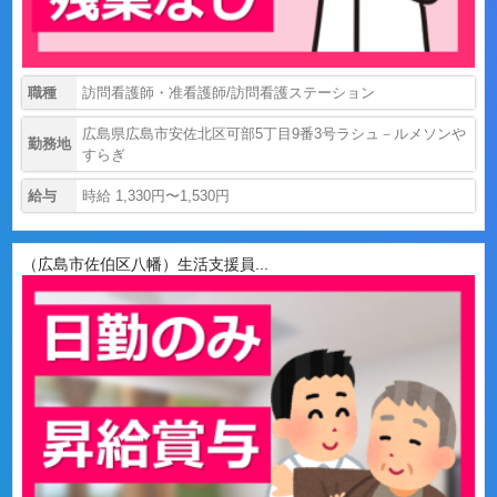
職種
訪問看護師・准看護師/訪問看護ステーション
広島県広島市安佐北区可部5丁目9番3号ラシュ－ルメソンや
勤務地
すらぎ
給与
時給 1,330円〜1,530円
（広島市佐伯区八幡）生活支援員...