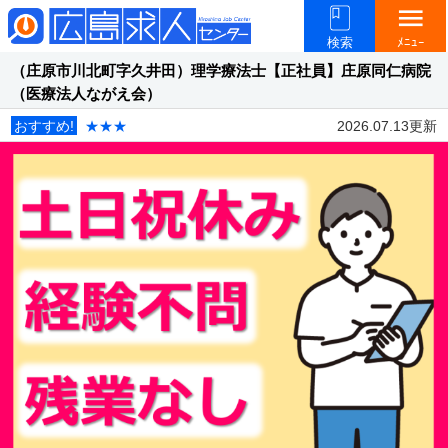
menu
検索
ﾒﾆｭｰ
（庄原市川北町字久井田）理学療法士【正社員】庄原同仁病院
（医療法人ながえ会）
おすすめ!
★★★
2026.07.13更新