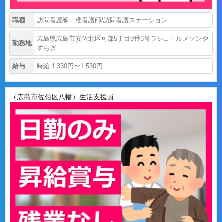
職種
訪問看護師・准看護師/訪問看護ステーション
広島県広島市安佐北区可部5丁目9番3号ラシュ－ルメソンや
勤務地
すらぎ
給与
時給 1,330円〜1,530円
（広島市佐伯区八幡）生活支援員...