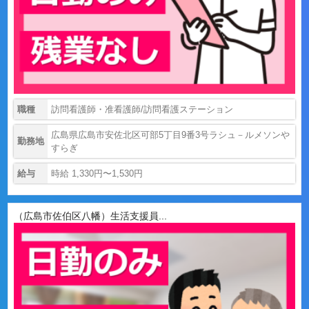
職種
訪問看護師・准看護師/訪問看護ステーション
広島県広島市安佐北区可部5丁目9番3号ラシュ－ルメソンや
勤務地
すらぎ
給与
時給 1,330円〜1,530円
（広島市佐伯区八幡）生活支援員...