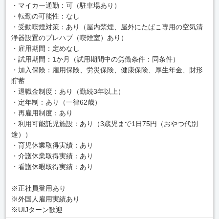
・マイカー通勤：可（駐車場あり）
・転勤の可能性：なし
・受動喫煙対策：あり（屋内禁煙、屋外にたばこ専用の空気清
浄器設置のプレハブ（喫煙室）あり）
・雇用期間：定めなし
・試用期間：1か月（試用期間中の労働条件：同条件）
・加入保険：雇用保険、労災保険、健康保険、厚生年金、財形
貯蓄
・退職金制度：あり（勤続3年以上）
・定年制：あり（一律62歳）
・再雇用制度：あり
・利用可能託児施設：あり（3歳児まで1日75円（おやつ代別
途））
・育児休業取得実績：あり
・介護休業取得実績：あり
・看護休暇取得実績：あり
※正社員登用あり
※外国人雇用実績あり
※UIJターン歓迎