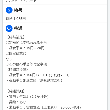
アルバイト・パート
給与
時給 1,085円
待遇
【給与補足】
〇定額的に支払われる手当
・昼食手当：19円～20円
〇固定残業代
なし
〇その他の手当等付記事項
《時間額換算》
・昼食手当：150円÷7.67H（または7.5H）
・夜勤手当別途支給（深夜割増含む）
【待遇詳細】
・賞与：年2回（2.2か月分）
・昇給：あり
・通勤手当：実費支給（上限あり：20,000円/月）