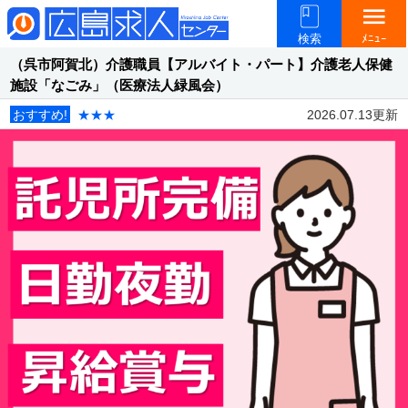
menu
検索
ﾒﾆｭｰ
（呉市阿賀北）介護職員【アルバイト・パート】介護老人保健
施設「なごみ」（医療法人緑風会）
おすすめ!
★★★
2026.07.13更新