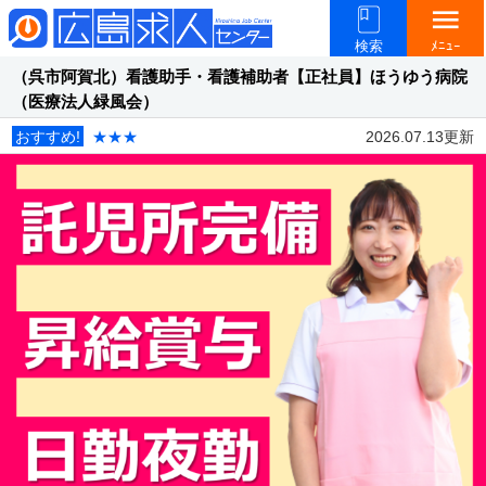
menu
検索
ﾒﾆｭｰ
（呉市阿賀北）看護助手・看護補助者【正社員】ほうゆう病院
（医療法人緑風会）
おすすめ!
★★★
2026.07.13更新