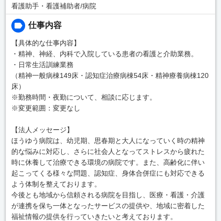
看護助手・看護補助者/病院
仕事内容
【具体的な仕事内容】
・精神、神経、内科で入院している患者の看護と介助業務。
・日常生活訓練業務
（精神一般病棟149床・認知症治療病棟54床・精神療養病棟120
床）
※勤務時間・夜勤について、相談に応じます。
※変更範囲：変更なし
【法人メッセージ】
ほうゆう病院は、幼児期、思春期と大人になっていく時の精神
的な悩みに対応し、さらに社会人となってストレスから疲れた
時に休養して治療できる環境の病院です。また、高齢化に伴い
起こってくる様々な問題、認知症、身体合併症にも対応できる
よう体制を整えております。
今後とも地域から信頼される病院を目指し、医療・看護・介護
が連携を保ち一体となったサービスの提供や、地域に密着した
福祉情報の提供を行っていきたいと考えております。