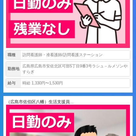
職種
訪問看護師・准看護師/訪問看護ステーション
広島県広島市安佐北区可部5丁目9番3号ラシュ－ルメソンや
勤務地
すらぎ
給与
時給 1,330円〜1,530円
（広島市佐伯区八幡）生活支援員...