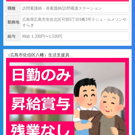
職種
訪問看護師・准看護師/訪問看護ステーション
広島県広島市安佐北区可部5丁目9番3号ラシュ－ルメソンや
勤務地
すらぎ
給与
時給 1,330円〜1,530円
（広島市佐伯区八幡）生活支援員...