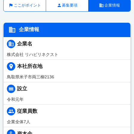
ここがポイント
募集要項
企業情報
企業情報
企業名
株式会社 リハビリネクスト
本社所在地
鳥取県米子市両三柳2136
設立
令和元年
従業員数
企業全体7人
資本金