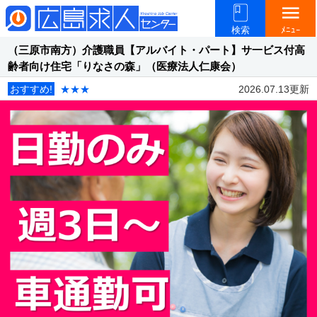
menu
検索
ﾒﾆｭｰ
（三原市南方）介護職員【アルバイト・パート】サ一ビス付高
齢者向け住宅「りなさの森」（医療法人仁康会）
おすすめ!
★★★
2026.07.13更新