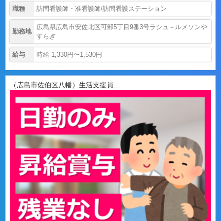
職種
訪問看護師・准看護師/訪問看護ステーション
広島県広島市安佐北区可部5丁目9番3号ラシュ－ルメソンや
勤務地
すらぎ
給与
時給 1,330円〜1,530円
（広島市佐伯区八幡）生活支援員...