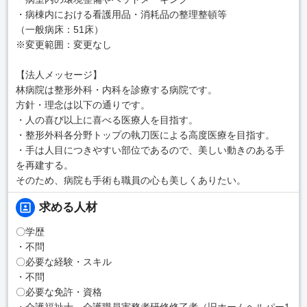
・病棟内における看護用品・消耗品の整理整頓等
（一般病床：51床）
※変更範囲：変更なし
【法人メッセージ】
林病院は整形外科・内科を診療する病院です。
方針・理念は以下の通りです。
・人の喜び以上に喜べる医療人を目指す。
・整形外科各分野トップの執刀医による高度医療を目指す。
・手は人目につきやすい部位であるので、美しい動きのある手
を再建する。
そのため、病院も手術も職員の心も美しくありたい。
求める人材
〇学歴
・不問
〇必要な経験・スキル
・不問
〇必要な免許・資格
・介護福祉士、介護職員実務者研修修了者（旧ホームヘルパー1