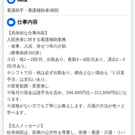
看護助手・看護補助者/病院
仕事内容
【具体的な仕事内容】
入院患者に対する看護補助業務
・食事、入浴、排せつ等の介助
（療養病床182床）
※日・祝1～2回/月、出勤あり。夜勤3～4回/月あり。遅出2～3
回/月あり。
※シフトで日・祝は必ず出勤あり。都合上ない場合も「1.日直
手当」は支払いあり。
※変更範囲：変更無し
※毎月の賃金は諸手当を含め、194,400円位～211,600円位にな
ります。
※資格がない方でも丁寧にお教えします。介護の方法が色々と
学べます。
【法人メッセージ】
松本病院は、医療の公共性を尊重し、医療・看護・介護・リハ