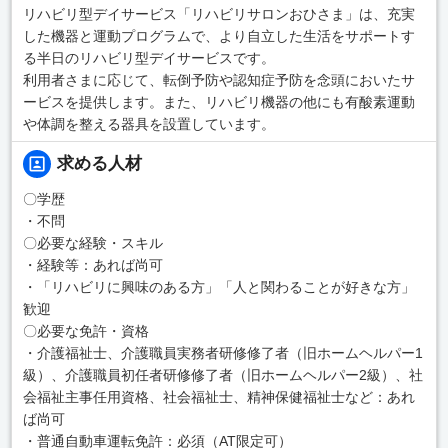
リハビリ型デイサービス「リハビリサロンおひさま」は、充実
した機器と運動プログラムで、より自立した生活をサポートす
る半日のリハビリ型デイサービスです。
利用者さまに応じて、転倒予防や認知症予防を念頭においたサ
ービスを提供します。また、リハビリ機器の他にも有酸素運動
や体調を整える器具を設置しています。
求める人材
〇学歴
・不問
〇必要な経験・スキル
・経験等：あれば尚可
・「リハビリに興味のある方」「人と関わることが好きな方」
歓迎
〇必要な免許・資格
・介護福祉士、介護職員実務者研修修了者（旧ホームヘルパー1
級）、介護職員初任者研修修了者（旧ホームヘルパー2級）、社
会福祉主事任用資格、社会福祉士、精神保健福祉士など：あれ
ば尚可
・普通自動車運転免許：必須（AT限定可）