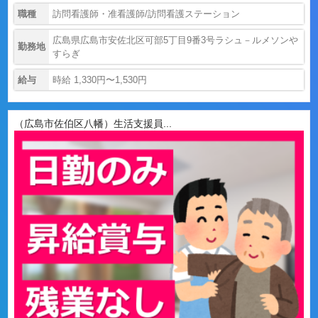
職種
訪問看護師・准看護師/訪問看護ステーション
広島県広島市安佐北区可部5丁目9番3号ラシュ－ルメソンや
勤務地
すらぎ
給与
時給 1,330円〜1,530円
（広島市佐伯区八幡）生活支援員...