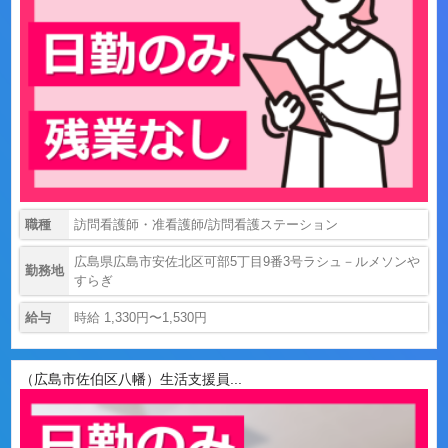
職種
訪問看護師・准看護師/訪問看護ステーション
広島県広島市安佐北区可部5丁目9番3号ラシュ－ルメソンや
勤務地
すらぎ
給与
時給 1,330円〜1,530円
（広島市佐伯区八幡）生活支援員...