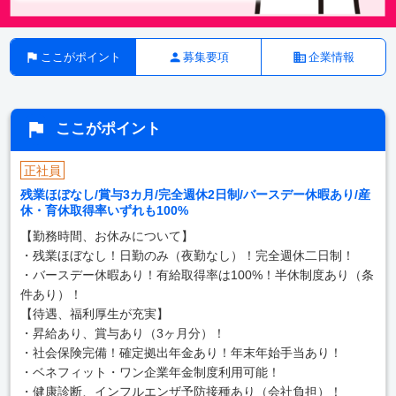
ここがポイント
募集要項
企業情報
ここがポイント
正社員
残業ほぼなし/賞与3カ月/完全週休2日制/バースデー休暇あり/産
休・育休取得率いずれも100%
【勤務時間、お休みについて】
・残業ほぼなし！日勤のみ（夜勤なし）！完全週休二日制！
・バースデー休暇あり！有給取得率は100%！半休制度あり（条
件あり）！
【待遇、福利厚生が充実】
・昇給あり、賞与あり（3ヶ月分）！
・社会保険完備！確定拠出年金あり！年末年始手当あり！
・ベネフィット・ワン企業年金制度利用可能！
・健康診断、インフルエンザ予防接種あり（会社負担）！