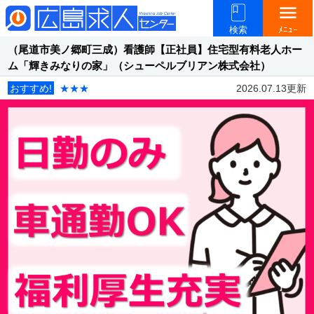
menu
検索
ﾒﾆｭｰ
（尾道市美ノ郷町三成）看護師【正社員】住宅型有料老人ホー
ム「輝きみなりの家」（シューペルブリアン株式会社）
おすすめ!
★★★
2026.07.13更新