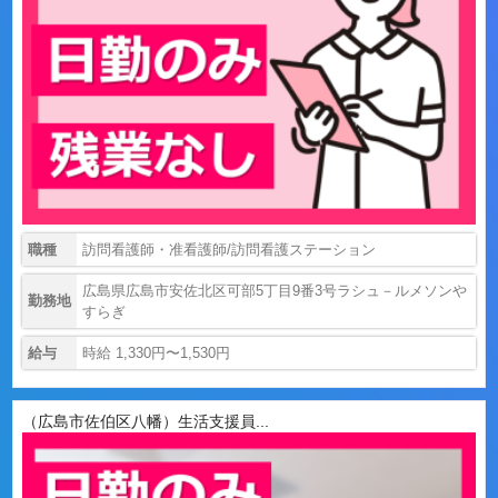
職種
訪問看護師・准看護師/訪問看護ステーション
広島県広島市安佐北区可部5丁目9番3号ラシュ－ルメソンや
勤務地
すらぎ
給与
時給 1,330円〜1,530円
（広島市佐伯区八幡）生活支援員...