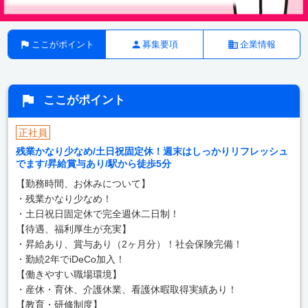
ここがポイント
募集要項
企業情報
ここがポイント
正社員
残業かなり少なめ/土日祝固定休！週末はしっかりリフレッシュ
でます/昇給賞与あり/駅から徒歩5分
【勤務時間、お休みについて】
・残業かなり少なめ！
・土日祝日固定休で完全週休二日制！
【待遇、福利厚生が充実】
・昇給あり、賞与あり（2ヶ月分）！社会保険完備！
・勤続2年でiDeCo加入！
【働きやすい職場環境】
・産休・育休、介護休業、看護休暇取得実績あり！
【教育・研修制度】