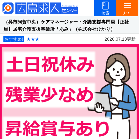
menu
検索
ﾒﾆｭｰ
（呉市阿賀中央）ケアマネージャー・介護支援専門員【正社
員】居宅介護支援事業所「あみ」（株式会社ひかり）
おすすめ!
★★★
2026.07.13更新