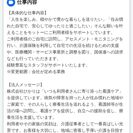
仕事内容
【具体的な仕事内容】
「人生を楽しみ、穏やかで豊かな暮らしを送りたい」「住み慣
れた自宅で、安心してゆったりと過ごしたい」そんな願いを叶
えることをモットーにご利用者様をサポートしています。
ご利用者様のご自宅に訪問し、アセスメント・モニタニングを
行い、介護保険を利用して自宅での生活を続けるための支援
や、医療機関・サービス事業所と調整を図り、国保連への請求
なども行っていただきます。
経験豊富なスタッフがサポートいたします。
※変更範囲：会社が定める業務
【法人メッセージ】
株式会社ひかりは「いつも利用者さんに寄り添った看護ケア」
を提供しています。病気や障害を持った人が住み慣れた地域や
ご家庭で、その人らしく療養生活を送れるよう、看護師等が生
活の場へ訪問し、看護ケアを提供し、自立への援助を促し、療
養生活を支援しています。
利用者やその家族の笑顔は、介護従事者として一番喜ばしい光
景です。お客様を大切にし、地域に密着し手厚い介護を目指す