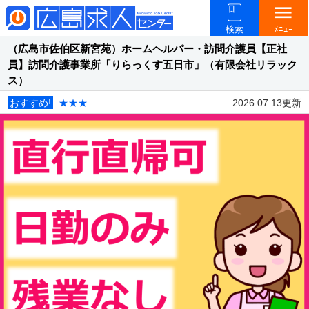
menu
検索
ﾒﾆｭｰ
（広島市佐伯区新宮苑）ホームヘルパー・訪問介護員【正社
員】訪問介護事業所「りらっくす五日市」（有限会社リラック
ス）
おすすめ!
★★★
2026.07.13更新