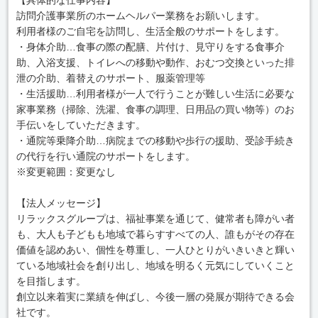
訪問介護事業所のホームヘルパー業務をお願いします。
利用者様のご自宅を訪問し、生活全般のサポートをします。
・身体介助…食事の際の配膳、片付け、見守りをする食事介
助、入浴支援、トイレへの移動や動作、おむつ交換といった排
泄の介助、着替えのサポート、服薬管理等
・生活援助…利用者様が一人で行うことが難しい生活に必要な
家事業務（掃除、洗濯、食事の調理、日用品の買い物等）のお
手伝いをしていただきます。
・通院等乗降介助…病院までの移動や歩行の援助、受診手続き
の代行を行い通院のサポートをします。
※変更範囲：変更なし
【法人メッセージ】
リラックスグループは、福祉事業を通じて、健常者も障がい者
も、大人も子どもも地域で暮らすすべての人、誰もがその存在
価値を認めあい、個性を尊重し、一人ひとりがいきいきと輝い
ている地域社会を創り出し、地域を明るく元気にしていくこと
を目指します。
創立以来着実に業績を伸ばし、今後一層の発展が期待できる会
社です。