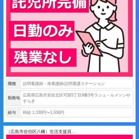
職種
訪問看護師・准看護師/訪問看護ステーション
広島県広島市安佐北区可部5丁目9番3号ラシュ－ルメソンや
勤務地
すらぎ
給与
時給 1,330円〜1,530円
（広島市佐伯区八幡）生活支援員...