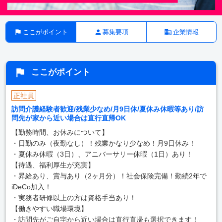
ここがポイント
募集要項
企業情報
ここがポイント
正社員
訪問介護経験者歓迎/残業少なめ/月9日休/夏休み休暇等あり/訪
問先が家から近い場合は直行直帰OK
【勤務時間、お休みについて】
・日勤のみ（夜勤なし）！残業かなり少なめ！月9日休み！
・夏休み休暇（3日）、アニバーサリー休暇（1日）あり！
【待遇、福利厚生が充実】
・昇給あり、賞与あり（2ヶ月分）！社会保険完備！勤続2年で
iDeCo加入！
・実務者研修以上の方は資格手当あり！
【働きやすい職場環境】
・訪問先がご自宅から近い場合は直行直帰も選択できます！