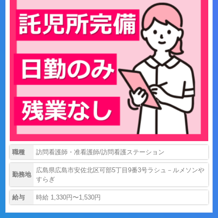
職種
訪問看護師・准看護師/訪問看護ステーション
広島県広島市安佐北区可部5丁目9番3号ラシュ－ルメソンや
勤務地
すらぎ
給与
時給 1,330円〜1,530円