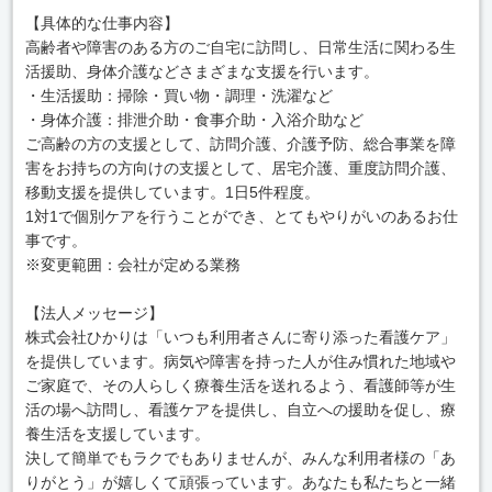
【具体的な仕事内容】
高齢者や障害のある方のご自宅に訪問し、日常生活に関わる生
活援助、身体介護などさまざまな支援を行います。
・生活援助：掃除・買い物・調理・洗濯など
・身体介護：排泄介助・食事介助・入浴介助など
ご高齢の方の支援として、訪問介護、介護予防、総合事業を障
害をお持ちの方向けの支援として、居宅介護、重度訪問介護、
移動支援を提供しています。1日5件程度。
1対1で個別ケアを行うことができ、とてもやりがいのあるお仕
事です。
※変更範囲：会社が定める業務
【法人メッセージ】
株式会社ひかりは「いつも利用者さんに寄り添った看護ケア」
を提供しています。病気や障害を持った人が住み慣れた地域や
ご家庭で、その人らしく療養生活を送れるよう、看護師等が生
活の場へ訪問し、看護ケアを提供し、自立への援助を促し、療
養生活を支援しています。
決して簡単でもラクでもありませんが、みんな利用者様の「あ
りがとう」が嬉しくて頑張っています。あなたも私たちと一緒