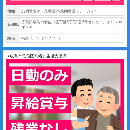
職種
訪問看護師・准看護師/訪問看護ステーション
広島県広島市安佐北区可部5丁目9番3号ラシュ－ルメソンや
勤務地
すらぎ
給与
時給 1,330円〜1,530円
（広島市佐伯区八幡）生活支援員...