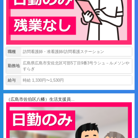
職種
訪問看護師・准看護師/訪問看護ステーション
広島県広島市安佐北区可部5丁目9番3号ラシュ－ルメソンや
勤務地
すらぎ
給与
時給 1,330円〜1,530円
（広島市佐伯区八幡）生活支援員...