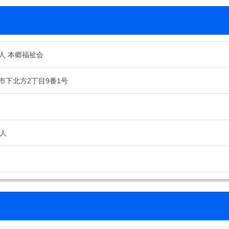
人 本郷福祉会
市下北方2丁目9番1号
2人