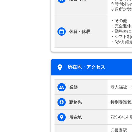
※時間外労
※週所定労
・その他
・完全週休
・勤務表に
休日・休暇
・シフト制
・6か月経
所在地・アクセス
老人福祉・
業態
特別養護老
勤務先
729-04
所在地
〇最寄駅