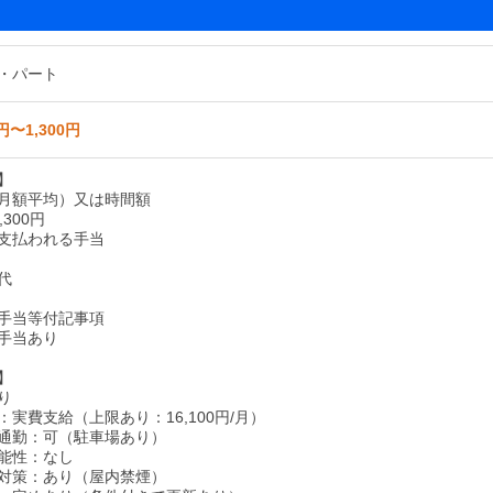
・パート
円〜1,300円
】
月額平均）又は時間額
,300円
支払われる手当
代
手当等付記事項
手当あり
】
り
実費支給（上限あり：16,100円/月）
通勤：可（駐車場あり）
能性：なし
対策：あり（屋内禁煙）