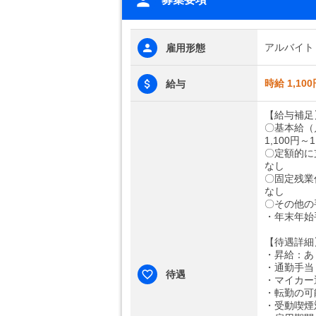
アルバイト
雇用形態
時給 1,100
給与
【給与補足
〇基本給（
1,100円～1
〇定額的に
なし
〇固定残業
なし
〇その他の
・年末年始
【待遇詳細
・昇給：あ
・通勤手当：
待遇
・マイカー
・転勤の可
・受動喫煙