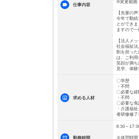
※変更範囲
仕事内容
【先輩の声
今年で勤続
とができま
ますので一
【法人メッ
社会福祉法
割を担った
は、ご利用
笑顔が満ち
見学、体験
〇学歴
・不問
〇必要な経
・不問
求める人材
〇必要な免
・介護福祉
者研修修了
8:30～17:3
※休憩時間
勤務時間