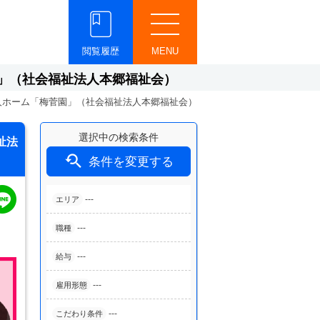
閲覧履歴
MENU
」（社会福祉法人本郷福祉会）
人ホーム「梅菅園」（社会福祉法人本郷福祉会）
選択中の検索条件
祉法

条件を変更する
---
エリア
---
職種
---
給与
---
雇用形態
---
こだわり条件