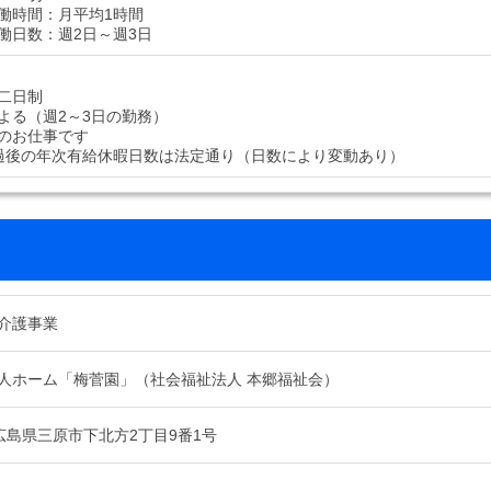
働時間：月平均1時間
働日数：週2日～週3日
二日制
よる（週2～3日の勤務）
のお仕事です
過後の年次有給休暇日数は法定通り（日数により変動あり）
介護事業
人ホーム「梅菅園」（社会福祉法人 本郷福祉会）
14 広島県三原市下北方2丁目9番1号