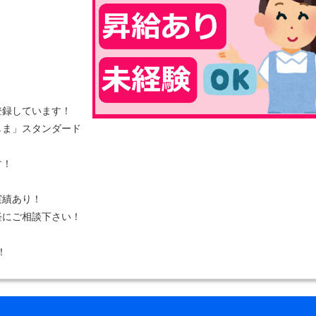
！
登録しています！
しま」スタンダード
す！
！
実績あり！
軽にご相談下さい！
！