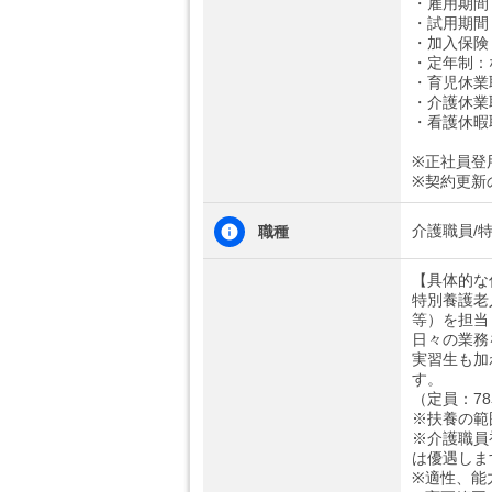
・雇用期間
・試用期間
・加入保険
・定年制：
・育児休業
・介護休業
・看護休暇
※正社員登
※契約更新
介護職員/
職種
【具体的な
特別養護老
等）を担当
日々の業務
実習生も加
す。
（定員：78
※扶養の範
※介護職員
は優遇しま
※適性、能