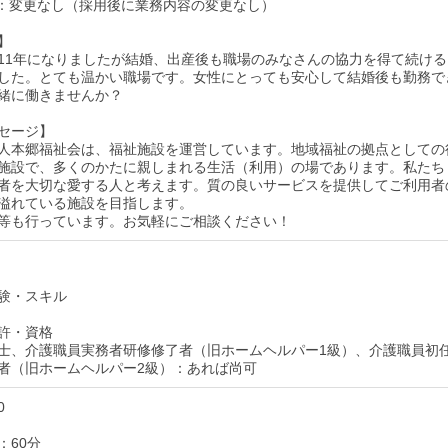
：変更なし（採用後に業務内容の変更なし）
】
11年になりましたが結婚、出産後も職場のみなさんの協力を得て続ける
した。とても温かい職場です。女性にとっても安心して結婚後も勤務で
緒に働きませんか？
セージ】
人本郷福祉会は、福祉施設を運営しています。地域福祉の拠点としての
施設で、多くのかたに親しまれる生活（利用）の場であります。私たち
者を大切な愛する人と考えます。質の良いサービスを提供してご利用者
溢れている施設を目指します。
等も行っています。お気軽にご相談ください！
験・スキル
許・資格
士、介護職員実務者研修修了者（旧ホームヘルパー1級）、介護職員初
者（旧ホームヘルパー2級）：あれば尚可
0
：60分