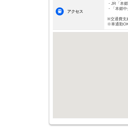
・JR「本
・「本郷中
アクセス
※交通費支
※車通勤O