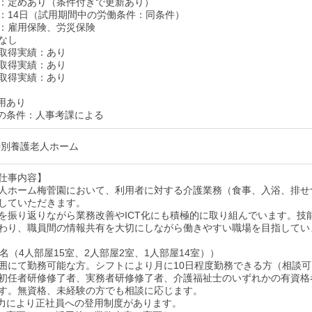
：定めあり（条件付きで更新あり）
：14日（試用期間中の労働条件：同条件）
：雇用保険、労災保険
なし
取得実績：あり
取得実績：あり
取得実績：あり
用あり
の条件：人事考課による
特別養護老人ホーム
仕事内容】
人ホーム梅菅園において、利用者に対する介護業務（食事、入浴、排せ
していただきます。
を振り返りながら業務改善やICT化にも積極的に取り組んでいます。技
わり、職員間の情報共有を大切にしながら働きやすい職場を目指してい
名（4人部屋15室、2人部屋2室、1人部屋14室））
囲にて勤務可能な方。シフトにより月に10日程度勤務できる方（相談可
初任者研修修了者、実務者研修修了者、介護福祉士のいずれかの有資格
す。無資格、未経験の方でも相談に応じます。
力により正社員への登用制度があります。