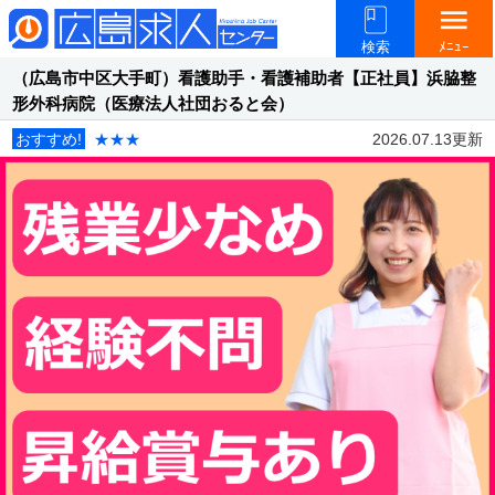
menu
検索
ﾒﾆｭｰ
（広島市中区大手町）看護助手・看護補助者【正社員】浜脇整
形外科病院（医療法人社団おると会）
おすすめ!
★★★
2026.07.13更新