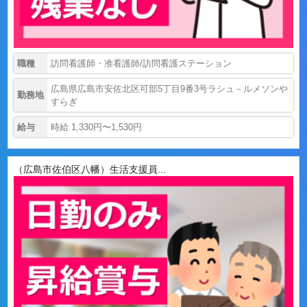
職種
訪問看護師・准看護師/訪問看護ステーション
広島県広島市安佐北区可部5丁目9番3号ラシュ－ルメソンや
勤務地
すらぎ
給与
時給 1,330円〜1,530円
（広島市佐伯区八幡）生活支援員...