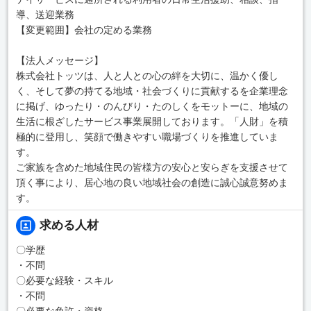
導、送迎業務
【変更範囲】会社の定める業務
【法人メッセージ】
株式会社トッツは、人と人との心の絆を大切に、温かく優し
く、そして夢の持てる地域・社会づくりに貢献するを企業理念
に掲げ、ゆったり・のんびり・たのしくをモットーに、地域の
生活に根ざしたサービス事業展開しております。「人財」を積
極的に登用し、笑顔で働きやすい職場づくりを推進していま
す。
ご家族を含めた地域住民の皆様方の安心と安らぎを支援させて
頂く事により、居心地の良い地域社会の創造に誠心誠意努めま
す。
求める人材
〇学歴
・不問
〇必要な経験・スキル
・不問
〇必要な免許・資格