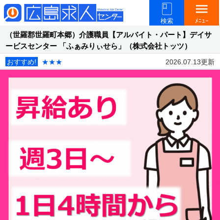
menu
検索
ﾒﾆｭｰ
（世羅郡世羅町本郷）介護職員【アルバイト・パート】デイサ
ービスセンター 「ふぁみりぃせら」（株式会社トッツ）
おすすめ!
★★★
2026.07.13更新