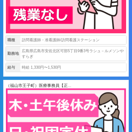
職種
訪問看護師・准看護師/訪問看護ステーション
広島県広島市安佐北区可部5丁目9番3号ラシュ－ルメソンや
勤務地
すらぎ
給与
時給 1,330円〜1,530円
（福山市王子町）医療事務員【正...