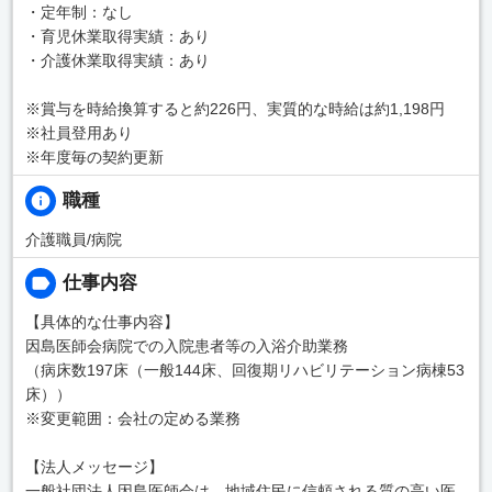
・定年制：なし
・育児休業取得実績：あり
・介護休業取得実績：あり
※賞与を時給換算すると約226円、実質的な時給は約1,198円
※社員登用あり
※年度毎の契約更新
職種
介護職員/病院
仕事内容
【具体的な仕事内容】
因島医師会病院での入院患者等の入浴介助業務
（病床数197床（一般144床、回復期リハビリテーション病棟53
床））
※変更範囲：会社の定める業務
【法人メッセージ】
一般社団法人因島医師会は、地域住民に信頼される質の高い医