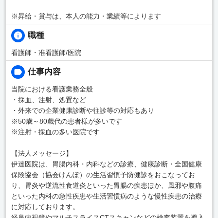
※昇給・賞与は、本人の能力・業績等によります
職種
看護師・准看護師/医院
仕事内容
当院における看護業務全般
・採血、注射、処置など
・外来での企業健康診断や往診等の対応もあり
※50歳～80歳代の患者様が多いです
※注射・採血の多い医院です
【法人メッセージ】
伊達医院は、胃腸内科・内科などの診療、健康診断・全国健康
保険協会（協会けんぽ）の生活習慣予防健診をおこなってお
り、胃炎や逆流性食道炎といった胃腸の疾患ほか、風邪や腹痛
といった内科の急性疾患や生活習慣病のような慢性疾患の治療
に対応しております。
経鼻内視鏡やマルチスライスCTスキャンなどの検査装置を導入