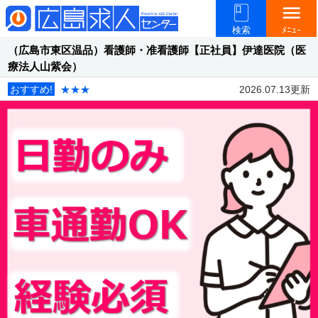
menu
検索
ﾒﾆｭｰ
（広島市東区温品）看護師・准看護師【正社員】伊達医院（医
療法人山紫会）
おすすめ!
★★★
2026.07.13更新