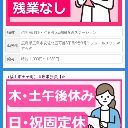
職種
訪問看護師・准看護師/訪問看護ステーション
広島県広島市安佐北区可部5丁目9番3号ラシュ－ルメソンや
勤務地
すらぎ
給与
時給 1,330円〜1,530円
（福山市王子町）医療事務員【正...