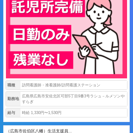
職種
訪問看護師・准看護師/訪問看護ステーション
広島県広島市安佐北区可部5丁目9番3号ラシュ－ルメソンや
勤務地
すらぎ
給与
時給 1,330円〜1,530円
（広島市佐伯区八幡）生活支援員...