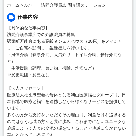
ホームヘルパー・訪問介護員/訪問介護ステーション
仕事内容
【具体的な仕事内容】
訪問介護事業所での介護職員の募集
駅家町万能倉にある高齢者シェアハウス（20床）をメインと
し、ご自宅へ訪問し、生活援助を行います。
・身体介護（食事介助、入浴介助、トイレ介助、歩行介助な
ど）
・生活援助（調理、買い物、掃除、洗濯など）
※変更範囲：変更なし
【法人メッセージ】
医療法人社団湖聖会の母体となる湖山医療福祉グループは、日
本各地で医療と福祉を連携しながら様々なサービスを提供して
います。
多くの方から支持をいただくその理由は、利益だけを追求する
のではなく地域の方々と共に歩み、これまでにないユニークな
施設によって人々の交流の場をつくることで地域に欠かせない
存在となっている点です。