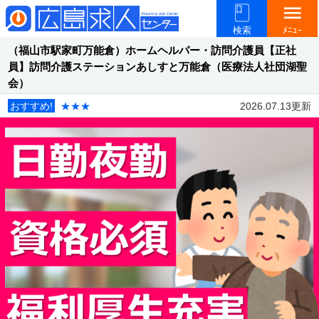
menu
検索
ﾒﾆｭｰ
（福山市駅家町万能倉）ホームヘルパー・訪問介護員【正社
員】訪問介護ステーションあしすと万能倉（医療法人社団湖聖
会）
おすすめ!
★★★
2026.07.13更新