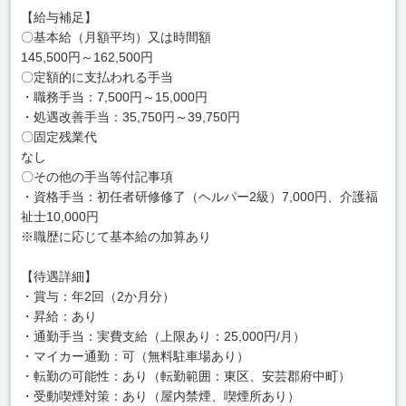
【給与補足】
〇基本給（月額平均）又は時間額
145,500円～162,500円
〇定額的に支払われる手当
・職務手当：7,500円～15,000円
・処遇改善手当：35,750円～39,750円
〇固定残業代
なし
〇その他の手当等付記事項
・資格手当：初任者研修修了（ヘルパー2級）7,000円、介護福
祉士10,000円
※職歴に応じて基本給の加算あり
【待遇詳細】
・賞与：年2回（2か月分）
・昇給：あり
・通勤手当：実費支給（上限あり：25,000円/月）
・マイカー通勤：可（無料駐車場あり）
・転勤の可能性：あり（転勤範囲：東区、安芸郡府中町）
・受動喫煙対策：あり（屋内禁煙、喫煙所あり）