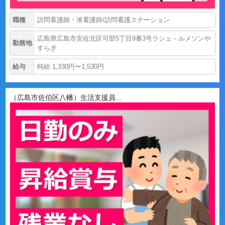
職種
訪問看護師・准看護師/訪問看護ステーション
広島県広島市安佐北区可部5丁目9番3号ラシュ－ルメソンや
勤務地
すらぎ
給与
時給 1,330円〜1,530円
（広島市佐伯区八幡）生活支援員...