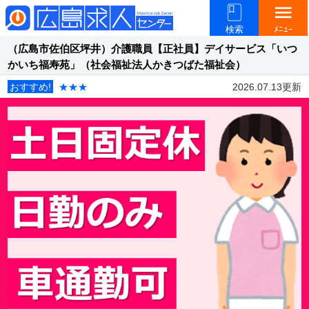
menu
検索
ﾒﾆｭｰ
（広島市佐伯区坪井）介護職員【正社員】デイサービス「いつ
かいち福寿苑」（社会福祉法人かきつばた福祉会）
おすすめ!
★★★
2026.07.13更新