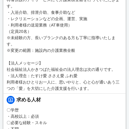
す。
・入浴介助、排泄介助、食事介助など
・レクリエーションなどの企画、運営、実施
・利用者様の送迎業務（AT車使用）
（定員20名）
※未経験の方、長いブランクのある方も丁寧に指導いたしま
す。
※変更の範囲：施設内の介護業務全般
【法人メッセージ】
社会福祉法人かきつばた福祉会の法人理念は次の通りです。
・法人理念：たすけ愛 ささえ愛 ふれ愛
利用者様おひとりお一人に、思いやりと、心と心が通いあう三
つの「愛」を大切にした介護支援を行います。
求める人材
〇学歴
・高校以上：必須
〇必要な経験・スキル
・不問