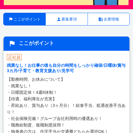
ここがポイント
募集要項
企業情報
ここがポイント
正社員
残業なし！お仕事の後も自分の時間をしっかり確保/日曜休/賞与
3カ月/子育て・教育支援あり/見学可
【勤務時間、お休みについて】
・残業なし！
・日曜固定休！4週8休制！
【待遇、福利厚生が充実】
・昇給あり、賞与あり（3ヶ月分）！給食手当、処遇改善手当あ
り！
・社会保険完備！グループ会社利用時の優遇あり！
・職務給制度、復職制度採用！
・独身者の方は、住宅手当か交通費どちらか選択OK！