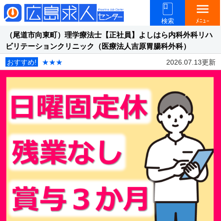
menu
検索
ﾒﾆｭｰ
（尾道市向東町）理学療法士【正社員】よしはら内科外科リハ
ビリテーションクリニック（医療法人吉原胃腸科外科）
おすすめ!
★★★
2026.07.13更新