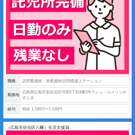
職種
訪問看護師・准看護師/訪問看護ステーション
広島県広島市安佐北区可部5丁目9番3号ラシュ－ルメソンや
勤務地
すらぎ
給与
時給 1,330円〜1,530円
（広島市佐伯区八幡）生活支援員...