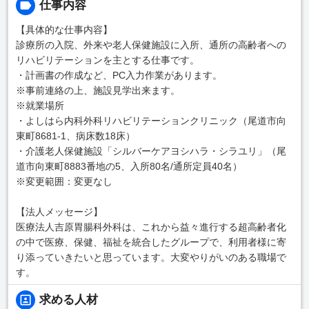
仕事内容
【具体的な仕事内容】
診療所の入院、外来や老人保健施設に入所、通所の高齢者への
リハビリテーションを主とする仕事です。
・計画書の作成など、PC入力作業があります。
※事前連絡の上、施設見学出来ます。
※就業場所
・よしはら内科外科リハビリテーションクリニック（尾道市向
東町8681-1、病床数18床）
・介護老人保健施設「シルバーケアヨシハラ・シラユリ」（尾
道市向東町8883番地の5、入所80名/通所定員40名）
※変更範囲：変更なし
【法人メッセージ】
医療法人吉原胃腸科外科は、これから益々進行する超高齢者化
の中で医療、保健、福祉を統合したグループで、利用者様に寄
り添っていきたいと思っています。大変やりがいのある職場で
す。
求める人材