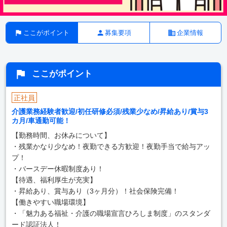
ここがポイント
募集要項
企業情報
ここがポイント
正社員
介護業務経験者歓迎/初任研修必須/残業少なめ/昇給あり/賞与3
カ月/車通勤可能！
【勤務時間、お休みについて】
・残業かなり少なめ！夜勤できる方歓迎！夜勤手当で給与アッ
プ！
・バースデー休暇制度あり！
【待遇、福利厚生が充実】
・昇給あり、賞与あり（3ヶ月分）！社会保険完備！
【働きやすい職場環境】
・「魅力ある福祉・介護の職場宣言ひろしま制度」のスタンダ
ード認証法人！