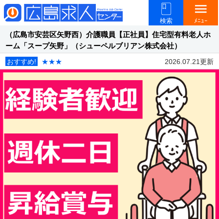
menu
検索
ﾒﾆｭｰ
（広島市安芸区矢野西）介護職員【正社員】住宅型有料老人ホ
ーム「スープ矢野」（シューペルブリアン株式会社）
おすすめ!
★★★
2026.07.21更新