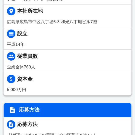
本社所在地
広島県広島市中区八丁堀6-3 和光八丁堀ビル7階
設立
平成14年
従業員数
企業全体769人
資本金
5,000万円
応募方法
応募方法
「WEB」または「お電話」でご応募ください！