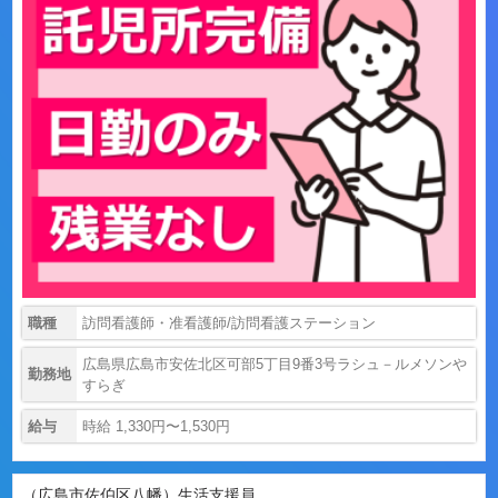
職種
訪問看護師・准看護師/訪問看護ステーション
広島県広島市安佐北区可部5丁目9番3号ラシュ－ルメソンや
勤務地
すらぎ
給与
時給 1,330円〜1,530円
（広島市佐伯区八幡）生活支援員...