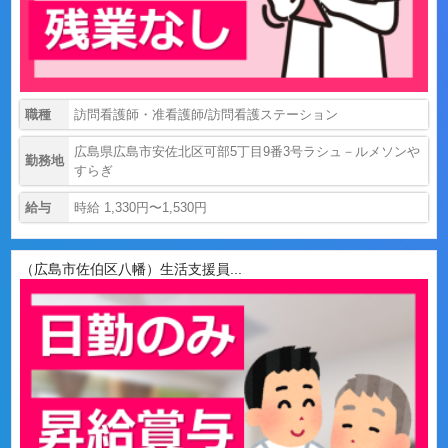
職種
訪問看護師・准看護師/訪問看護ステーション
広島県広島市安佐北区可部5丁目9番3号ラシュ－ルメソンや
勤務地
すらぎ
給与
時給 1,330円〜1,530円
（広島市佐伯区八幡）生活支援員...