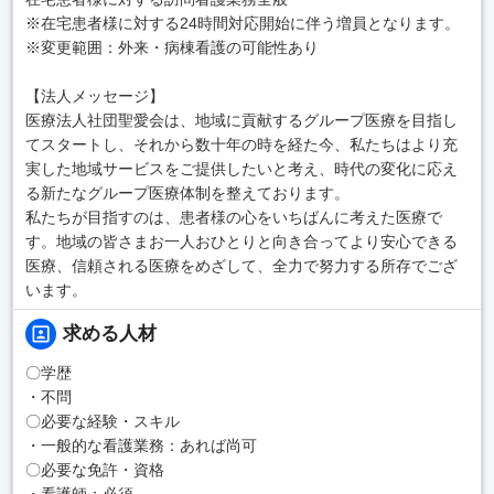
※在宅患者様に対する24時間対応開始に伴う増員となります。
※変更範囲：外来・病棟看護の可能性あり
【法人メッセージ】
医療法人社団聖愛会は、地域に貢献するグループ医療を目指し
てスタートし、それから数十年の時を経た今、私たちはより充
実した地域サービスをご提供したいと考え、時代の変化に応え
る新たなグループ医療体制を整えております。
私たちが目指すのは、患者様の心をいちばんに考えた医療で
す。地域の皆さまお一人おひとりと向き合ってより安心できる
医療、信頼される医療をめざして、全力で努力する所存でござ
います。
求める人材
〇学歴
・不問
〇必要な経験・スキル
・一般的な看護業務：あれば尚可
〇必要な免許・資格
・看護師：必須