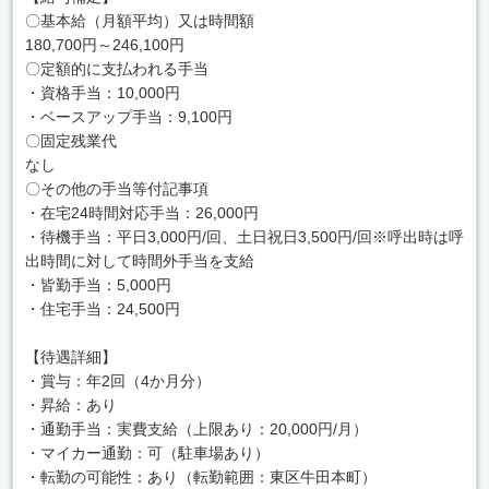
〇基本給（月額平均）又は時間額
180,700円～246,100円
〇定額的に支払われる手当
・資格手当：10,000円
・ベースアップ手当：9,100円
〇固定残業代
なし
〇その他の手当等付記事項
・在宅24時間対応手当：26,000円
・待機手当：平日3,000円/回、土日祝日3,500円/回※呼出時は呼
出時間に対して時間外手当を支給
・皆勤手当：5,000円
・住宅手当：24,500円
【待遇詳細】
・賞与：年2回（4か月分）
・昇給：あり
・通勤手当：実費支給（上限あり：20,000円/月）
・マイカー通勤：可（駐車場あり）
・転勤の可能性：あり（転勤範囲：東区牛田本町）