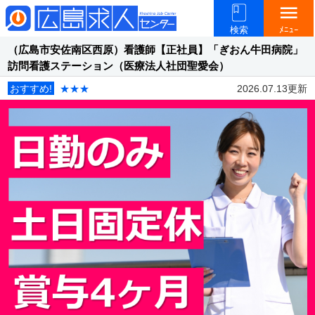
menu
検索
ﾒﾆｭｰ
（広島市安佐南区西原）看護師【正社員】「ぎおん牛田病院」
訪問看護ステーション（医療法人社団聖愛会）
おすすめ!
★★★
2026.07.13更新