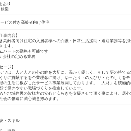
用あり
ン歓迎
サービス付き高齢者向け住宅
仕事内容】
き高齢者向け住宅の入居者様への介護・日常生活援助・送迎業務等を担
きます。
ムパートの勤務も可能です
：会社の定める業務
セージ】
ッツは、人と人との心の絆を大切に、温かく優しく、そして夢の持てる
くりに貢献するを企業理念に掲げ、ゆったり・のんびり・たのしくをモ
域の生活に根ざしたサービス事業展開しております。「人財」を積極的
顔で働きやすい職場づくりを推進しています。
めた地域住民の皆様方の安心と安らぎを支援させて頂く事により、居心
社会の創造に誠心誠意努めます。
験・スキル