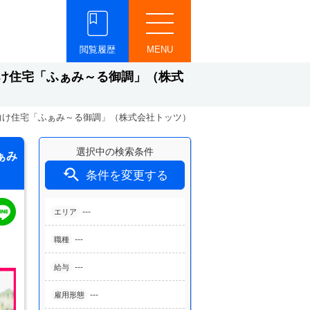
閲覧履歴
MENU
け住宅「ふぁみ～る御調」（株式
向け住宅「ふぁみ～る御調」（株式会社トッツ）
選択中の検索条件
ぁみ

条件を変更する
---
エリア
---
職種
---
給与
---
雇用形態