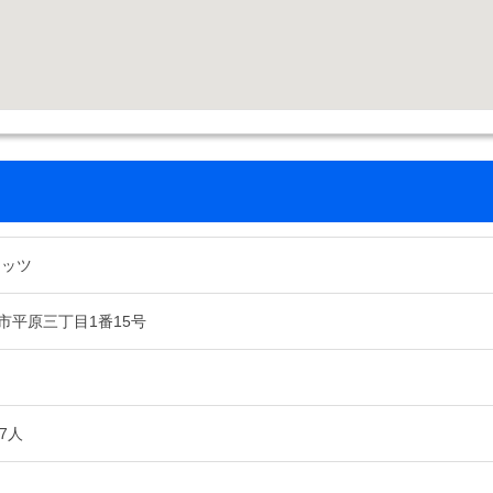
トッツ
市平原三丁目1番15号
7人