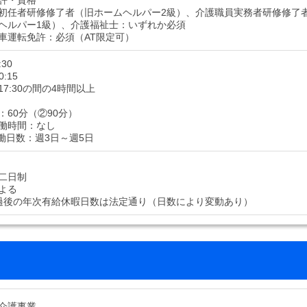
許・資格
初任者研修修了者（旧ホームヘルパー2級）、介護職員実務者研修修了
ヘルパー1級）、介護福祉士：いずれか必須
車運転免許：必須（AT限定可）
:30
0:15
～17:30の間の4時間以上
：60分（②90分）
働時間：なし
働日数：週3日～週5日
二日制
よる
過後の年次有給休暇日数は法定通り（日数により変動あり）
介護事業