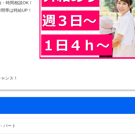
数・時間相談OK！
間帯は時給UP！
チャンス！
・パート