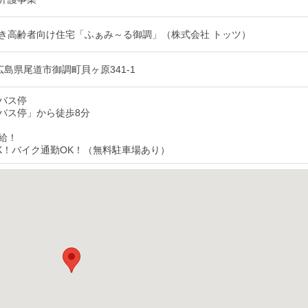
き高齢者向け住宅「ふぁみ～る御調」（株式会社 トッツ）
2 広島県尾道市御調町貝ヶ原341-1
バス停
バス停」から徒歩8分
給！
K！バイク通勤OK！（無料駐車場あり）