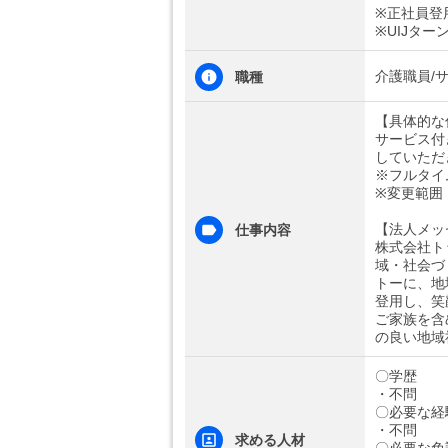
※正社員登
※UIJター
介護職員/
職種
【具体的な
サービス付
していただ
※フルタイ
※変更範囲
【法人メッ
仕事内容
株式会社ト
域・社会づ
トーに、地
登用し、笑
ご家族を含
の良い地域
〇学歴
・不問
〇必要な経
・不問
求める人材