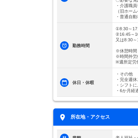
〇必要な免
・介護職員
（旧ホーム
・普通自動
①8:30～17
②16:45～1
又は8:30
勤務時間
※休憩時間
※時間外労
※週所定労
・その他
・完全週休
休日・休暇
・シフトに
・6か月経
所在地・アクセス
老人福祉・