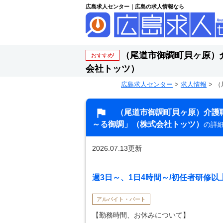
広島求人センター｜広島の求人情報なら
（尾道市御調町貝ヶ原）
おすすめ!
会社トッツ）
広島求人センター
>
求人情報
>
（
（尾道市御調町貝ヶ原）介護
～る御調」（株式会社トッツ）
の詳
2026.07.13更新
週3日～、1日4時間～/初任者研修以
アルバイト・パート
【勤務時間、お休みについて】