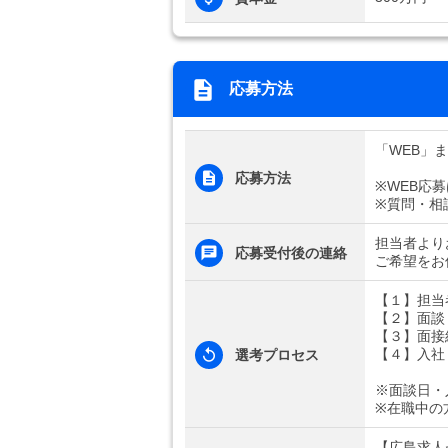
応募方法
「WEB」
応募方法
※WEB応
※質問・相
担当者より
応募受付後の連絡
ご希望をお
【１】担当
【２】面談
【３】面接
【４】入社
選考プロセス
※面談日・
※在職中の
【広島求人