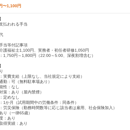
円〜1,100円
】
支払われる手当
代
手当等付記事項
護福祉士1,100円、実務者・初任者研修1,050円
1,750円～1,800円（22:00～5:00、深夜割増含む）
】
り
：実費支給（上限なし、当社規定により支給）
通勤：可（無料駐車場あり）
能性：なし
対策：あり（屋内禁煙）
：定めなし
：1か月（試用期間中の労働条件：同条件）
：労災保険（勤務時間数等に応じ該当者は雇用、社会保険加入）
あり（一律65歳）
度：あり
取得実績：あり