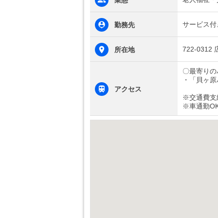
業態
サービス付
勤務先
722-031
所在地
〇最寄りの
・「貝ヶ原
アクセス
※交通費支
※車通勤O