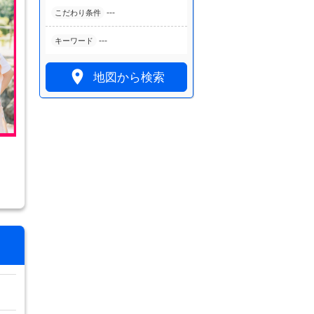
---
こだわり条件
---
キーワード

地図から検索