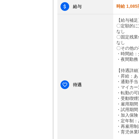
時給 1,085
給与
【給与補足
〇定額的に
なし
〇固定残業
なし
〇その他の
・時間給：介
・夜間勤務：
【待遇詳細
・昇給：あ
・通勤手当
待遇
・マイカー
・転勤の可
・受動喫煙
・雇用期間
・試用期間
・加入保険
・定年制：
・再雇用制
・育児休業