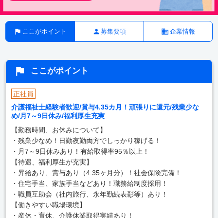
ここがポイント
募集要項
企業情報
ここがポイント
正社員
介護福祉士経験者歓迎/賞与4.35カ月！頑張りに還元/残業少な
め/月7～9日休み/福利厚生充実
【勤務時間、お休みについて】
・残業少なめ！日勤夜勤両方でしっかり稼げる！
・月7～9日休みあり！有給取得率95％以上！
【待遇、福利厚生が充実】
・昇給あり、賞与あり（4.35ヶ月分）！社会保険完備！
・住宅手当、家族手当などあり！職務給制度採用！
・職員互助会（社内旅行、永年勤続表彰等）あり！
【働きやすい職場環境】
・産休・育休、介護休業取得実績あり！