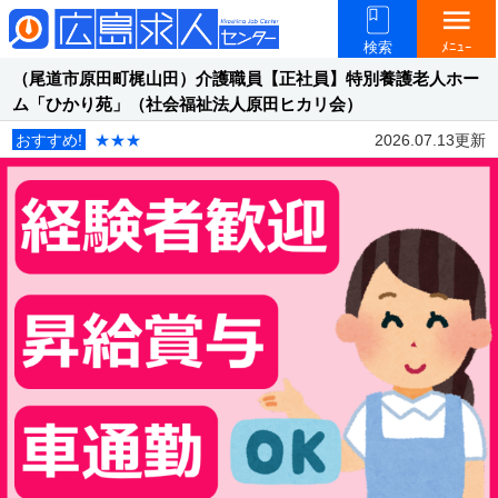
menu
検索
ﾒﾆｭｰ
（尾道市原田町梶山田）介護職員【正社員】特別養護老人ホー
ム「ひかり苑」（社会福祉法人原田ヒカリ会）
おすすめ!
★★★
2026.07.13更新