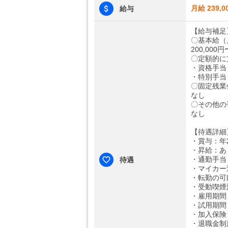
月給 239,0
給与
【給与補足
〇基本給（
200,000円
〇定額的に
・資格手当：
・特別手当：
〇固定残業
なし
〇その他の
なし
【待遇詳細
・賞与：年2
・昇給：あ
・通勤手当：
待遇
・マイカー
・転勤の可
・受動喫煙
・雇用期間
・試用期間
・加入保険
・退職金制