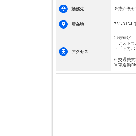
医療介護セ
勤務先
731-31
所在地
〇最寄駅
・アストラ
・「下向バ
アクセス
※交通費支
※車通勤O