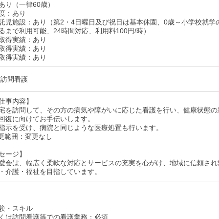
あり（一律60歳）
度：あり
託児施設：あり（第2・4日曜日及び祝日は基本休園、0歳～小学校就学
るまで利用可能、24時間対応、利用料100円/時）
取得実績：あり
取得実績：あり
取得実績：あり
/訪問看護
仕事内容】
宅を訪問して、その方の病気や障がいに応じた看護を行い、健康状態の
回復に向けてお手伝いします。
指示を受け、病院と同じような医療処置も行います。
更範囲：変更なし
セージ】
愛会は、幅広く柔軟な対応とサービスの充実を心がけ、地域に信頼され
・介護・福祉を目指しています。
験・スキル
くは訪問看護等での看護業務：必須