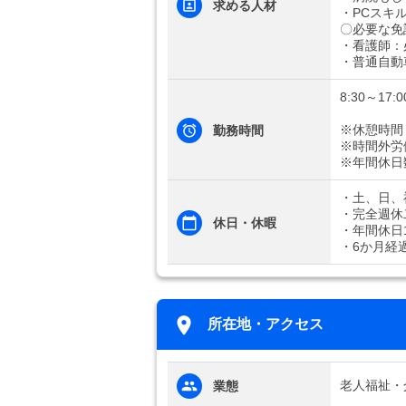
求める人材
・PCスキ
〇必要な免
・看護師：
・普通自動
8:30～17:0
※休憩時間
勤務時間
※時間外労
※年間休日
・土、日、
・完全週休
休日・休暇
・年間休日1
・6か月経
所在地・アクセス
老人福祉・
業態