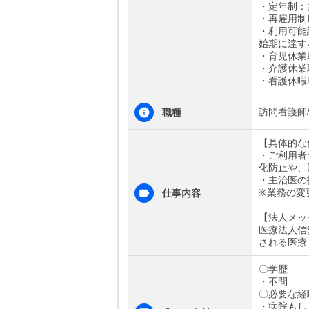
・定年制：
・再雇用制
・利用可能
始期に達す
・育児休業
・介護休業
・看護休暇
訪問看護師
職種
【具体的な
・ご利用者
化防止や、
・主治医の
※業務の変
仕事内容
【法人メッ
医療法人信
される医療
〇学歴
・不問
〇必要な経
・病院もし