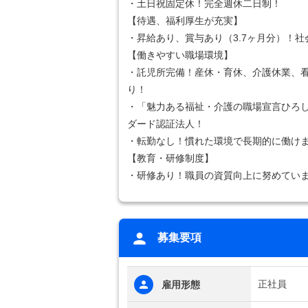
・土日祝固定休！完全週休二日制！
【待遇、福利厚生が充実】
・昇給あり、賞与あり（3.7ヶ月分）！
【働きやすい職場環境】
・託児所完備！産休・育休、介護休業、
り！
・「魅力ある福祉・介護の職場宣言ひろ
ダード認証法人！
・転勤なし！慣れた環境で長期的に働け
【教育・研修制度】
・研修あり！職員の資質向上に努めてい
募集要項
正社員
雇用形態