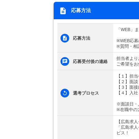
応募方法
「WEB」
応募方法
※WEB応
※質問・相
担当者より
応募受付後の連絡
ご希望をお
【１】担当
【２】面談
【３】面接
【４】入社
選考プロセス
※面談日・
※在職中の
【広島求人
「広島求人
ビス！