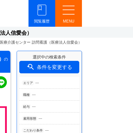
閲覧履歴
MENU
療法人信愛会）
医療介護センター 訪問看護（医療法人信愛会）
選択中の検索条件
）
の

条件を変更する
---
エリア
---
職種
---
給与
---
雇用形態
---
こだわり条件