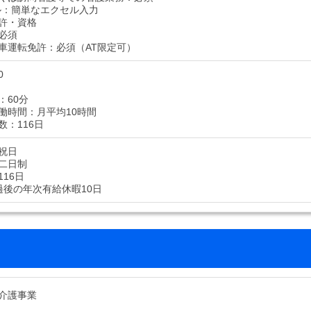
ル：簡単なエクセル入力
許・資格
必須
車運転免許：必須（AT限定可）
0
：60分
働時間：月平均10時間
数：116日
祝日
二日制
16日
過後の年次有給休暇10日
介護事業