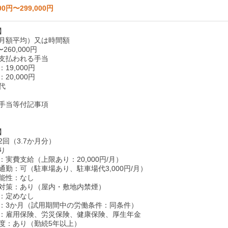
00円〜299,000円
】
月額平均）又は時間額
〜260,000円
支払われる手当
19,000円
20,000円
代
手当等付記事項
】
回（3.7か月分）
り
実費支給（上限あり：20,000円/月）
通勤：可（駐車場あり、駐車場代3,000円/月）
能性：なし
対策：あり（屋内・敷地内禁煙）
：定めなし
：3か月（試用期間中の労働条件：同条件）
：雇用保険、労災保険、健康保険、厚生年金
度：あり（勤続5年以上）