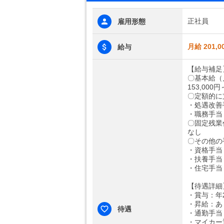
正社員
雇用形態
月給 201,0
給与
【給与補足
〇基本給（
153,000円
〇定額的に
・処遇改善手
・職務手当： 
〇固定残業
なし
〇その他の
・資格手当
・扶養手当：
・住宅手当：
【待遇詳細
・賞与：年2
・昇給：あ
待遇
・通勤手当：
・マイカー