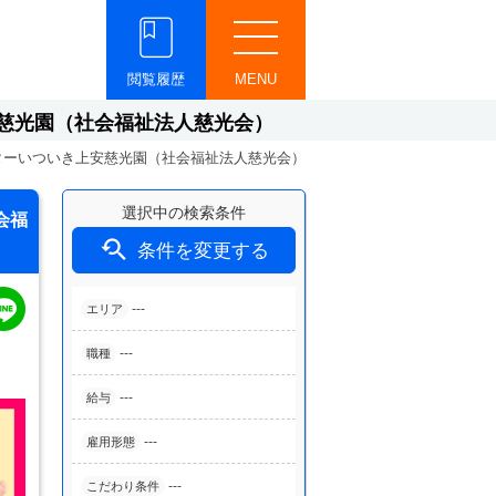
閲覧履歴
MENU
慈光園（社会福祉法人慈光会）
ターいついき上安慈光園（社会福祉法人慈光会）
選択中の検索条件
会福

条件を変更する
---
エリア
---
職種
---
給与
---
雇用形態
---
こだわり条件