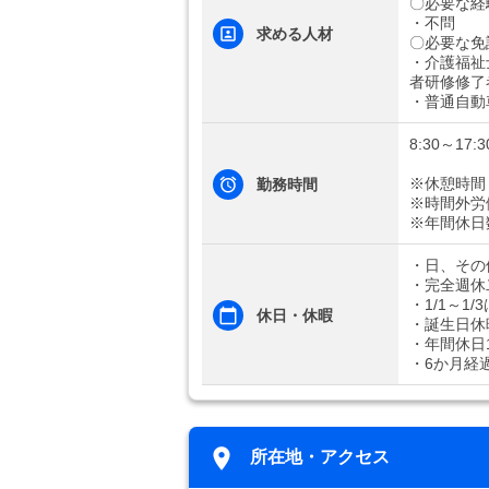
〇必要な経
・不問
求める人材
〇必要な免
・介護福祉
者研修修了
・普通自動
8:30～17:3
※休憩時間
勤務時間
※時間外労
※年間休日
・日、その
・完全週休
・1/1～1/
休日・休暇
・誕生日休
・年間休日1
・6か月経
所在地・アクセス