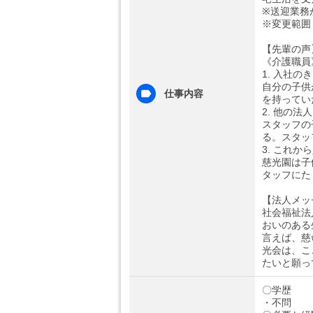
※送迎業務
※変更範囲
【先輩の声
《介護職員
1. 入社
自分の子供
仕事内容
を持ってい
2. 他の
スタッフの
る。スタッ
3. これ
慈光園は子
タッフにた
【法人メッ
社会福祉法
おいのある
言えば、慈
光会は、こ
たいと願っ
〇学歴
・不問