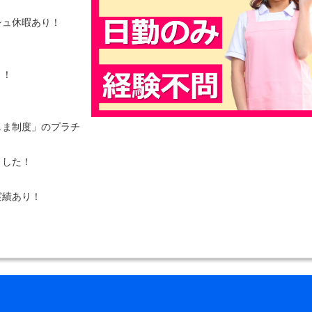
シュ休暇あり！
り！
しま制度」のプラチ
ました！
実績あり！