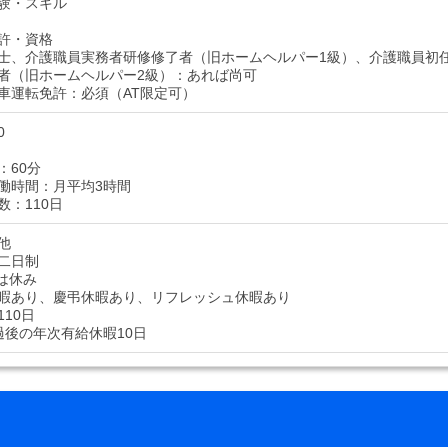
験・スキル
許・資格
士、介護職員実務者研修修了者（旧ホームヘルパー1級）、介護職員初
者（旧ホームヘルパー2級）：あれば尚可
車運転免許：必須（AT限定可）
0
：60分
働時間：月平均3時間
数：110日
他
二日制
3は休み
暇あり、慶弔休暇あり、リフレッシュ休暇あり
10日
過後の年次有給休暇10日