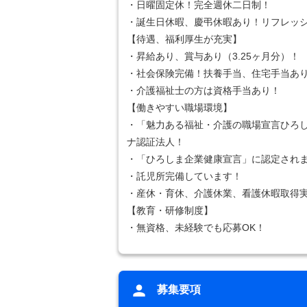
・日曜固定休！完全週休二日制！
・誕生日休暇、慶弔休暇あり！リフレッ
【待遇、福利厚生が充実】
・昇給あり、賞与あり（3.25ヶ月分）！
・社会保険完備！扶養手当、住宅手当あ
・介護福祉士の方は資格手当あり！
【働きやすい職場環境】
・「魅力ある福祉・介護の職場宣言ひろ
ナ認証法人！
・「ひろしま企業健康宣言」に認定され
・託児所完備しています！
・産休・育休、介護休業、看護休暇取得
【教育・研修制度】
・無資格、未経験でも応募OK！
募集要項