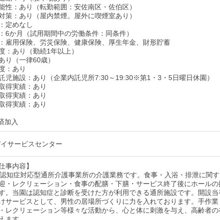
能性：あり（転勤範囲：安佐南区・佐伯区）
対策：あり（屋内禁煙。屋外に喫煙室あり）
：定めなし
：6か月（試用期間中の労働条件：同条件）
：雇用保険、労災保険、健康保険、厚生年金、財形貯蓄
度：あり（勤続1年以上）
あり（一律60歳）
度：あり
児施設：あり（企業内託児所7:30～19:30※第1・3・5日曜日休園）
取得実績：あり
取得実績：あり
取得実績：あり
済加入
デイサービスセンター
仕事内容】
の認知症対応型通所介護事業所の介護業務です。食事・入浴・排泄に関す
迎・レクリェーション・食事の配膳・下膳・サービス終了後にホールの
す。当園は認知症と診断を受けた方が利用できる通所施設です。開設当
けサービスとして、男性の居場所づくりに力を入れております。手作業
・レクリェーション等様々な活動から、心と体に刺激を与え、高齢者の
えます。