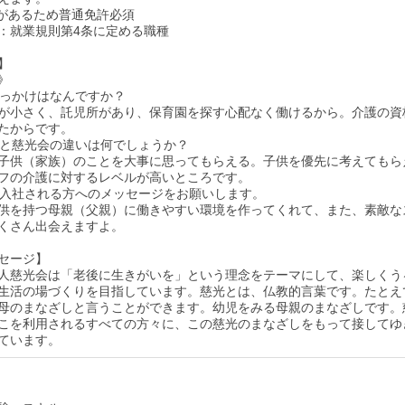
があるため普通免許必須
：就業規則第4条に定める職種
】
》
のきっかけはなんですか？
が小さく、託児所があり、保育園を探す心配なく働けるから。介護の資
たからです。
法人と慈光会の違いは何でしょうか？
子供（家族）のことを大事に思ってもらえる。子供を優先に考えてもら
フの介護に対するレベルが高いところです。
から入社される方へのメッセージをお願いします。
供を持つ母親（父親）に働きやすい環境を作ってくれて、また、素敵な
くさん出会えますよ。
セージ】
人慈光会は「老後に生きがいを」という理念をテーマにして、楽しくう
生活の場づくりを目指しています。慈光とは、仏教的言葉です。たとえ
母のまなざしと言うことができます。幼児をみる母親のまなざしです。
こを利用されるすべての方々に、この慈光のまなざしをもって接してゆ
ています。