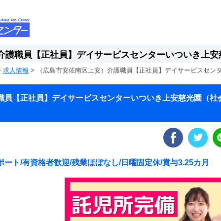
介護職員【正社員】デイサービスセンターいついき上安
>
求人情報
>
（広島市安佐南区上安）介護職員【正社員】デイサービスセン
職員【正社員】デイサービスセンターいついき上安慈光園（社
ト/有資格者歓迎/残業ほぼなし/日曜固定休/賞与3.25カ月
！