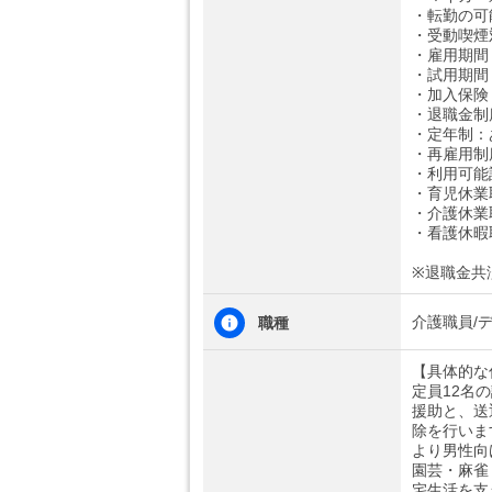
・転勤の可
・受動喫煙
・雇用期間
・試用期間
・加入保険
・退職金制
・定年制：
・再雇用制
・利用可能託
・育児休業
・介護休業
・看護休暇
※退職金共
介護職員/
職種
【具体的な
定員12名
援助と、送
除を行いま
より男性向
園芸・麻雀
宅生活を支