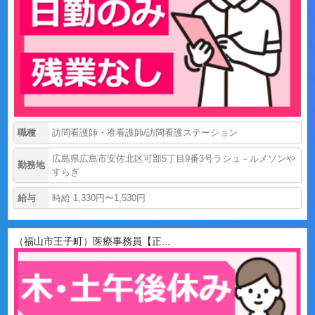
職種
訪問看護師・准看護師/訪問看護ステーション
広島県広島市安佐北区可部5丁目9番3号ラシュ－ルメソンや
勤務地
すらぎ
給与
時給 1,330円〜1,530円
（福山市王子町）医療事務員【正...