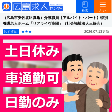
menu
検索
ﾒﾆｭｰ
（広島市安佐北区真亀）介護職員【アルバイト・パート】特別
養護老人ホーム「リアライヴ高陽」（社会福祉法人三篠会）
おすすめ!
★★★
2026.07.13更新