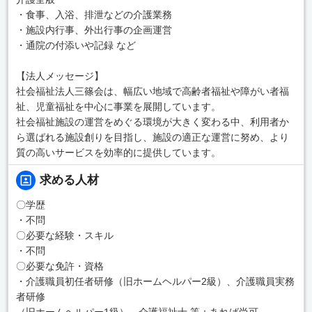
・食事、入浴、排泄などの介護業務
・施設内行事、外出行事の企画運営
・通院の付添いや記録 など
【法人メッセージ】
社会福祉法人三篠会は、幅広い地域で高齢者福祉や障がい者福
祉、児童福祉を中心に事業を展開しています。
社会福祉施設の運営をめぐる環境が大きく変わる中、利用者か
ら選ばれる施設創りを目指し、施設の適正な運営に努め、より
質の高いサービスを効率的に提供しています。
求める人材
〇学歴
・不問
〇必要な経験・スキル
・不問
〇必要な免許・資格
・介護職員初任者研修（旧ホームヘルパー2級）、介護職員実務
者研修
（旧ホームヘルパー1級）、介護福祉士 等：あれば尚可