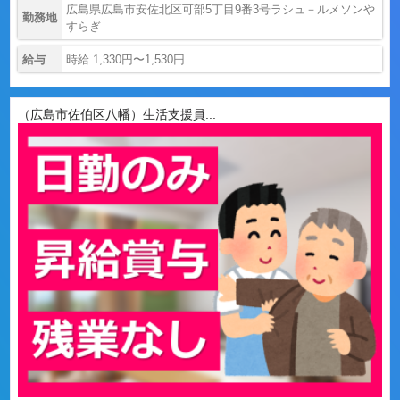
広島県広島市安佐北区可部5丁目9番3号ラシュ－ルメソンや
勤務地
すらぎ
給与
時給 1,330円〜1,530円
（広島市佐伯区八幡）生活支援員...