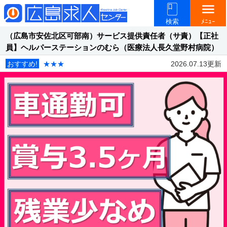
menu
検索
ﾒﾆｭｰ
（広島市安佐北区可部南）サービス提供責任者（サ責）【正社
員】ヘルパーステーションのむら（医療法人長久堂野村病院）
おすすめ!
★★★
2026.07.13更新