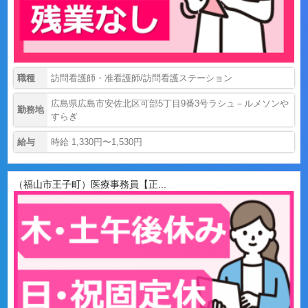
職種
訪問看護師・准看護師/訪問看護ステーション
広島県広島市安佐北区可部5丁目9番3号ラシュ－ルメソンや
勤務地
すらぎ
給与
時給 1,330円〜1,530円
（福山市王子町）医療事務員【正...