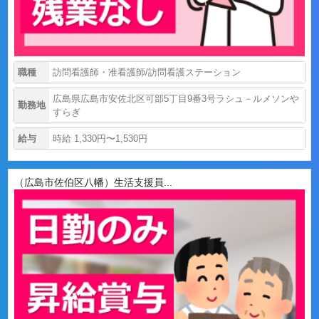
職種
訪問看護師・准看護師/訪問看護ステーション
広島県広島市安佐北区可部5丁目9番3号ラシュ－ルメソンや
勤務地
すらぎ
給与
時給 1,330円〜1,530円
（広島市佐伯区八幡）生活支援員...