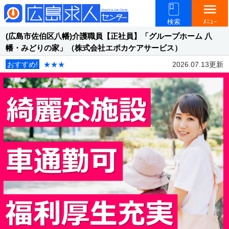
menu
検索
ﾒﾆｭｰ
(広島市佐伯区八幡)介護職員【正社員】「グループホーム 八
幡・みどりの家」（株式会社エポカケアサービス）
おすすめ!
★★★
2026.07.13更新