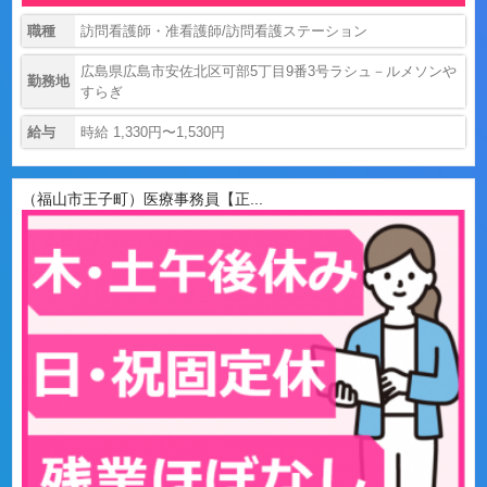
職種
訪問看護師・准看護師/訪問看護ステーション
広島県広島市安佐北区可部5丁目9番3号ラシュ－ルメソンや
勤務地
すらぎ
給与
時給 1,330円〜1,530円
（福山市王子町）医療事務員【正...