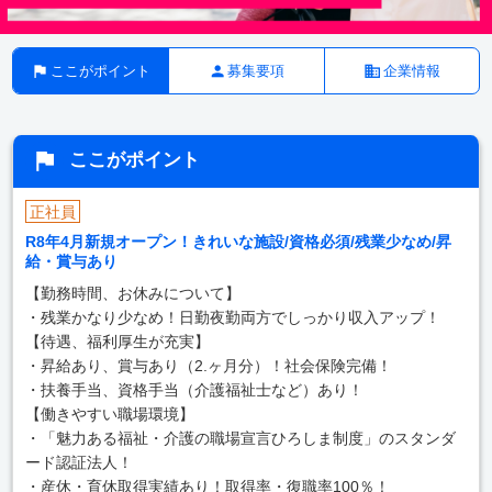
ここがポイント
募集要項
企業情報
ここがポイント
正社員
R8年4月新規オープン！きれいな施設/資格必須/残業少なめ/昇
給・賞与あり
【勤務時間、お休みについて】
・残業かなり少なめ！日勤夜勤両方でしっかり収入アップ！
【待遇、福利厚生が充実】
・昇給あり、賞与あり（2.ヶ月分）！社会保険完備！
・扶養手当、資格手当（介護福祉士など）あり！
【働きやすい職場環境】
・「魅力ある福祉・介護の職場宣言ひろしま制度」のスタンダ
ード認証法人！
・産休・育休取得実績あり！取得率・復職率100％！