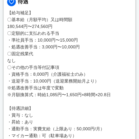
待遇
【給与補足】
〇基本給（月額平均）又は時間額
180,544円〜274,560円
〇定額的に支払われる手当
・準社員手当：10,000円〜15,000円
・処遇改善手当：3,000円〜10,000円
〇固定残業代
なし
〇その他の手当等付記事項
・資格手当：8,000円（介護福祉士のみ）
・送迎手当：10,000円（送迎業務開始月より）
※処遇改善手当は年度で変動
※月額換算式：時給1,085円〜1,650円×8時間×20.8日
【待遇詳細】
・賞与：なし
・昇給：あり
・通勤手当：実費支給（上限あり：50,000円/月）
・マイカー通勤：可（駐車場あり）