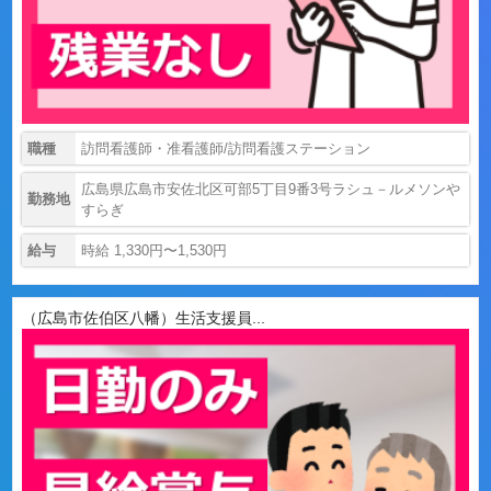
職種
訪問看護師・准看護師/訪問看護ステーション
広島県広島市安佐北区可部5丁目9番3号ラシュ－ルメソンや
勤務地
すらぎ
給与
時給 1,330円〜1,530円
（広島市佐伯区八幡）生活支援員...