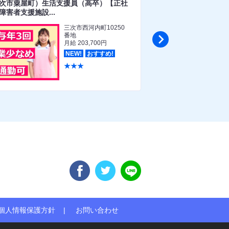
次市粟屋町）生活支援員（高卒）【正社
（三次市粟屋町）看護
障害者支援施設...
定正職員）【正社員...
三次市西河内町10250

番地
月給 203,700円
NEW!
おすすめ!
★★★
個人情報保護方針
お問い合わせ