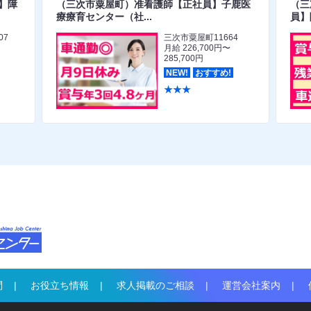
】障
（三次市粟屋町）准看護師【正社員】子鹿医
（三
療療育センター（社...
員】
07
三次市粟屋町11664
月給 226,700円〜
285,700円
NEW!
おすすめ!
★★★
問
お役立ち情報
求人掲載のご相談
運営会社案内