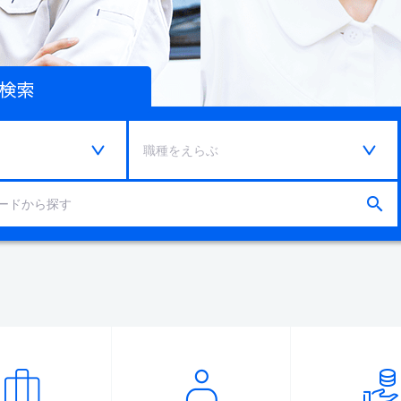
職種をえらぶ
