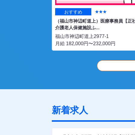
★★
おすすめ
★★★
）看護師・准看護師
（福山市神辺町道上）医療事務員【正
.
介護老人保健施設ふ...
目2-19
福山市神辺町道上2977-1
0円
月給 182,000円〜232,000円
新着求人