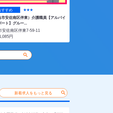
おすすめ
★★★
おすすめ
★
島市安佐南区伴東）介護職員【アルバイ
（呉市中通）看護師・
ート】グルー...
イサービスくれテラ...
安佐南区伴東7-59-11
呉市中通2丁目7-5
1,085円
月給 193,500円〜258
search
search
新着求人をもっと見る