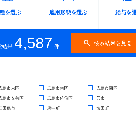
種
を選ぶ
雇用形態
を選ぶ
給与
を
4,587

検索結果を見る
索結果
件
広島市東区
広島市南区
広島市西区
広島市安芸区
広島市佐伯区
呉市
江田島市
府中町
海田町