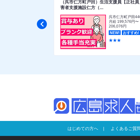
護師・准看護師【正社
（呉市仁方町戸田）生活支援員【正社員
害者支援施設仁方（...
福山市東深津町1丁目11
呉市仁方町戸田44

番10号
月給 199,576円〜
月給 260,000円〜
206,076円
330,000円
NEW!
おすすめ!
★★★
おすすめ!
★★★
はじめての方へ
よくあるご質