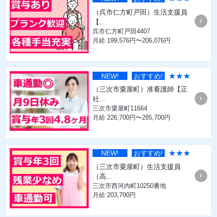
（呉市仁方町戸田）生活支援員
【...
呉市仁方町戸田4407
月給 199,576円〜206,076円
★★★
NEW!
おすすめ!
（三次市粟屋町）准看護師【正
社...
三次市粟屋町11664
月給 226,700円〜285,700円
★★★
NEW!
おすすめ!
（三次市粟屋町）生活支援員
（高...
三次市西河内町10250番地
月給 203,700円