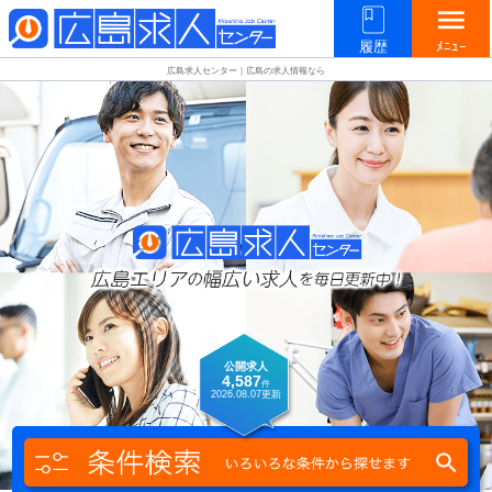
menu
履歴
ﾒﾆｭｰ
広島求人センター｜広島の求人情報なら
公開求人
4,587
件
2026.08.07
更新