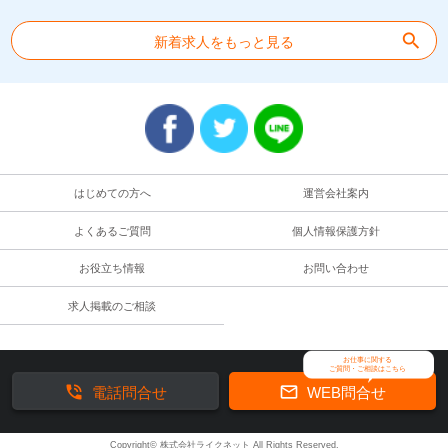
search
新着求人をもっと見る
はじめての方へ
運営会社案内
よくあるご質問
個人情報保護方針
お役立ち情報
お問い合わせ
求人掲載のご相談
お仕事に関する
ご質問・ご相談はこちら


電話問合せ
WEB問合せ
Copyright© 株式会社ライクネット All Rights Reserved.