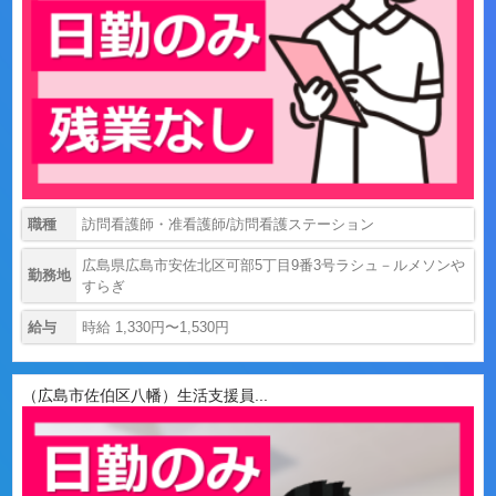
職種
訪問看護師・准看護師/訪問看護ステーション
広島県広島市安佐北区可部5丁目9番3号ラシュ－ルメソンや
勤務地
すらぎ
給与
時給 1,330円〜1,530円
（広島市佐伯区八幡）生活支援員...