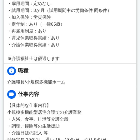
・雇用期間：定めなし
・試用期間：3か月（試用期間中の労働条件 同条件）
・加入保険：労災保険
・定年制：あり（一律65歳）
・再雇用制度：あり
・育児休業取得実績：あり
・介護休業取得実績：あり
※介護福祉士は優遇します
職種
介護職員/小規模多機能ホーム
仕事内容
【具体的な仕事内容】
小規模多機能型居宅介護での介護業務
・入浴、食事、排泄等介護全般
・調理、掃除等の生活援助
・介護日誌の記入 等
登録定員 29名/月、通い 15～18名/日、泊り 9名/日