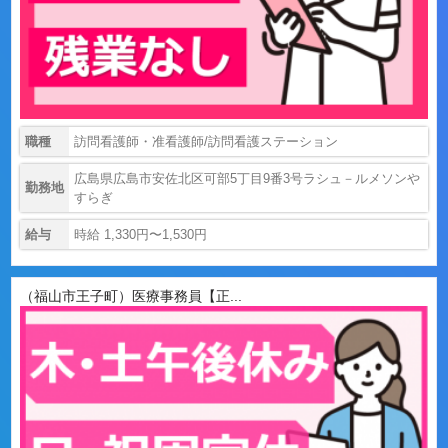
職種
訪問看護師・准看護師/訪問看護ステーション
広島県広島市安佐北区可部5丁目9番3号ラシュ－ルメソンや
勤務地
すらぎ
給与
時給 1,330円〜1,530円
（福山市王子町）医療事務員【正...