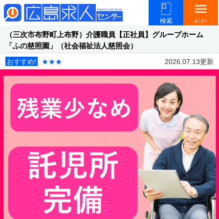
menu
検索
ﾒﾆｭｰ
（三次市布野町上布野）介護職員【正社員】グループホーム
「ふの慈照園」（社会福祉法人慈照会）
おすすめ!
★★★
2026.07.13更新