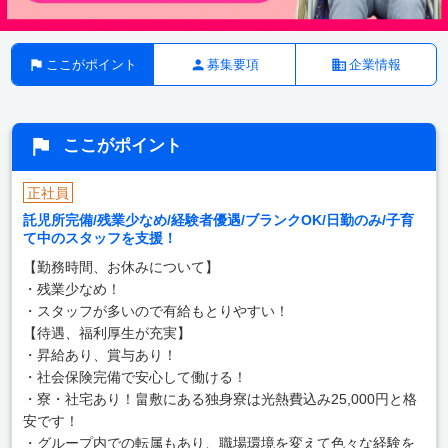
ここがポイント
募集要項
企業情報
ここがポイント
正社員
託児所完備/残業少なめ/経験者優遇/ブランクOK/日勤のみ/子育
て中のスタッフを支援！
【勤務時間、お休みについて】
・残業少なめ！
・スタッフが多いので有給もとりやすい！
【待遇、福利厚生が充実】
・昇給あり、賞与あり！
・社会保険完備で安心して働ける！
・寮・社宅あり！畠敷にある独身寮は光熱費込み25,000円と格
安です！
・グループ内での転属もあり、職場環境を変えて色々な経験を