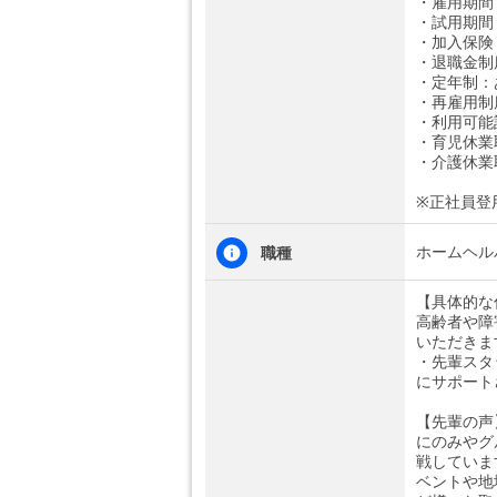
・雇用期間
・試用期間
・加入保険
・退職金制
・定年制：
・再雇用制
・利用可能
・育児休業
・介護休業
※正社員登
ホームヘル
職種
【具体的な
高齢者や障
いただきま
・先輩スタ
にサポート
【先輩の声
にのみやグ
戦していま
ベントや地