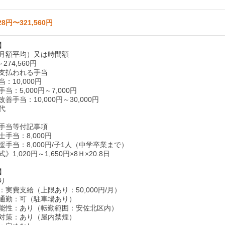
28円〜321,560円
】
月額平均）又は時間額
～274,560円
支払われる手当
：10,000円
当：5,000円～7,000円
善手当：10,000円～30,000円
代
手当等付記事項
手当：8,000円
手当：8,000円/子1人（中学卒業まで）
1,020円～1,650円×8Ｈ×20.8日
】
り
実費支給（上限あり：50,000円/月）
通勤：可（駐車場あり）
能性：あり（転勤範囲：安佐北区内）
対策：あり（屋内禁煙）