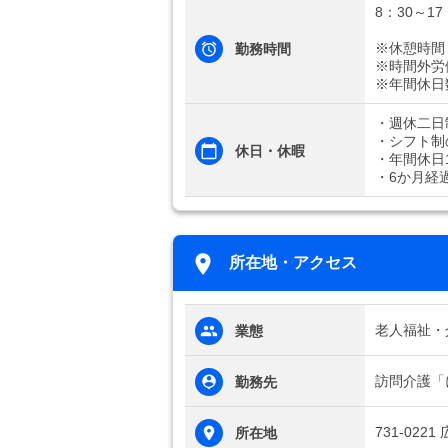
8：30～17
※休憩時間
勤務時間
※時間外労
※年間休日
・週休二日
・シフト制
休日・休暇
・年間休日1
・6か月経
所在地・アクセス
老人福祉・
業態
訪問介護「
勤務先
731-022
所在地