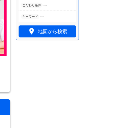
---
こだわり条件
---
キーワード

地図から検索