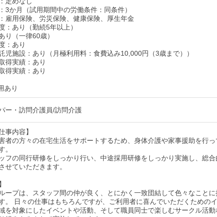
：定めなし
：3か月（試用期間中の労働条件：同条件）
：雇用保険、労災保険、健康保険、厚生年金
度：あり（勤続5年以上）
あり（一律60歳）
度：あり
託児施設：あり（月極利用料：食費込み10,000円（3歳まで））
取得実績：あり
取得実績：あり
用あり
パー・訪問介護員/訪問介護
仕事内容】
害者の方々の在宅生活をサポートするため、身体介護や家事援助を行っ
す。
ッフの同行研修をしっかり行い、中途採用研修をしっかり実施し、総合
させていただきます。
】
ループは、スタッフ間の仲が良く、とにかく一致団結して色々なことに
す。 日々の仕事はもちろんですが、ご利用者に喜んでいただくための
域を対象にしたイベントや活動、そして職員同士で楽しむサークル活動