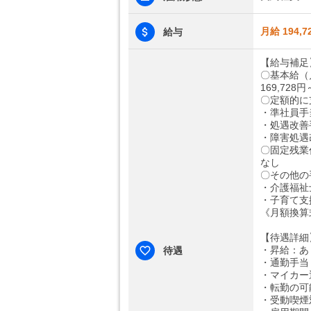
月給 194,7
給与
【給与補足
〇基本給（
169,728円
〇定額的に
・準社員手当
・処遇改善手
・障害処遇改
〇固定残業
なし
〇その他の
・介護福祉士
・子育て支援
《月額換算式》
【待遇詳細
・昇給：あ
待遇
・通勤手当：
・マイカー
・転勤の可
・受動喫煙