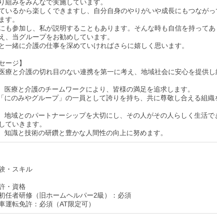
り組みをみんなで実施しています。
ているから楽しくできますし、自分自身のやりがいや成長にもつながっ
ます。
にも参加し、私が説明することもあります。そんな時も自信を持ってあ
え、当グループをお勧めしています。
と一緒に介護の仕事を深めていければさらに嬉しく思います。
セージ】
医療と介護の切れ目のない連携を第一に考え、地域社会に安心を提供し
は、医療と介護のチームワークにより、皆様の満足を追求します。
は「にのみやグループ」の一員として誇りを持ち、共に尊敬し合える組織
は、地域とのパートナーシップを大切にし、その人がその人らしく生活で
していきます。
は、知識と技術の研鑽と豊かな人間性の向上に努めます。
験・スキル
許・資格
初任者研修（旧ホームヘルパー2級）：必須
車運転免許：必須（AT限定可）