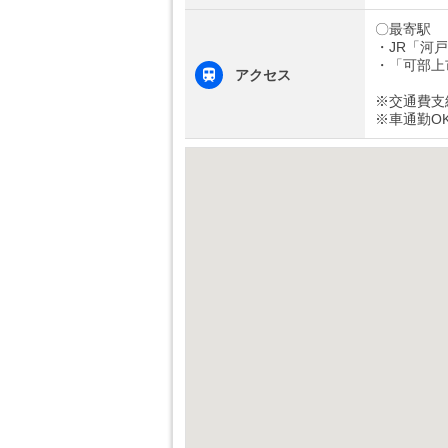
〇最寄駅
・JR「河
・「可部上
アクセス
※交通費支
※車通勤O