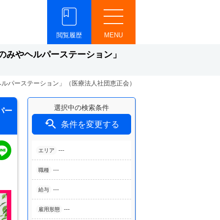
閲覧履歴
MENU
のみやヘルパーステーション」
ヘルパーステーション」（医療法人社団恵正会）
選択中の検索条件
パー

条件を変更する
---
エリア
---
職種
---
給与
---
雇用形態