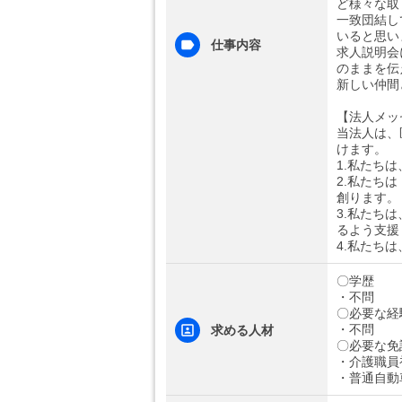
ど様々な取
一致団結し
いると思い
仕事内容
求人説明会
のままを伝
新しい仲間
【法人メッ
当法人は、
けます。
1.私たち
2.私たち
創ります。
3.私たち
るよう支援
4.私たち
〇学歴
・不問
〇必要な経
・不問
求める人材
〇必要な免
・介護職員
・普通自動