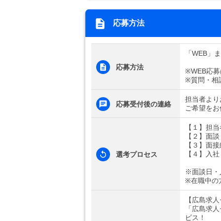
応募方法
「WEB」
応募方法
※WEB応
※質問・相
担当者より
応募受付後の連絡
ご希望をお
【１】担当
【２】面談
【３】面接
【４】入社
選考プロセス
※面談日・
※在職中の
【広島求人
「広島求人
ビス！