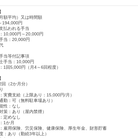
】
月額平均）又は時間額
～194,000円
支払われる手当
0,000円～20,000円
当：20,000円
代
手当等付記事項
手当：10,000円
1回5,000円（月4～6回程度）
】
2回（2か月分）
り
実費支給（上限あり：15,000円/月）
通勤：可（無料駐車場あり）
能性：なし
対策：あり（屋内禁煙）
：定めなし
：1か月
：雇用保険、労災保険、健康保険、厚生年金、財形貯蓄
度：あり（勤続3年以上）