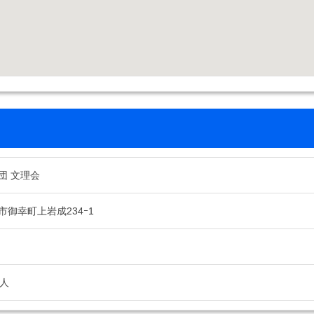
団 文理会
市御幸町上岩成234ｰ1
0人