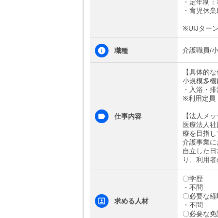
・定年制：
・育児休業
※UIJター
介護職員/
職種
【具体的な
小規模多機
・入浴・排
※利用定員
【法人メッ
仕事内容
医療法人社
療を目指し
介護事業に
自立した日
り、利用者
〇学歴
・不問
〇必要な経
求める人材
・不問
〇必要な免