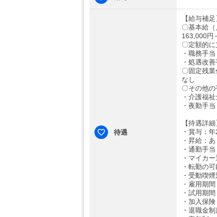
【給与補足
〇基本給（
163,000円
〇定額的に
・職務手当：1
・処遇改善手
〇固定残業
なし
〇その他の
・介護福祉士
・夜勤手当：
【待遇詳細
・賞与：年
待遇
・昇給：あ
・通勤手当：
・マイカー
・転勤の可
・受動喫煙
・雇用期間
・試用期間
・加入保険
・退職金制