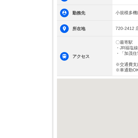
小規模多機
勤務先
720-24
所在地
〇最寄駅
・JR福塩
・「加茂住
アクセス
※交通費支
※車通勤O