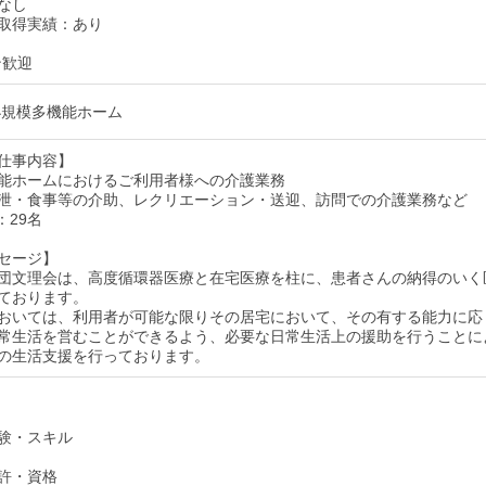
なし
取得実績：あり
ン歓迎
小規模多機能ホーム
仕事内容】
能ホームにおけるご利用者様への介護業務
泄・食事等の介助、レクリエーション・送迎、訪問での介護業務など
：29名
セージ】
団文理会は、高度循環器医療と在宅医療を柱に、患者さんの納得のいく
ております。
おいては、利用者が可能な限りその居宅において、その有する能力に応
常生活を営むことができるよう、必要な日常生活上の援助を行うことに
の生活支援を行っております。
験・スキル
許・資格