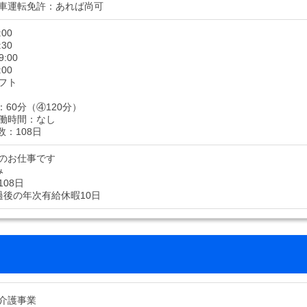
車運転免許：あれば尚可
:00
:30
9:00
:00
フト
60分（④120分）
働時間：なし
数：108日
のお仕事です
み
08日
過後の年次有給休暇10日
介護事業