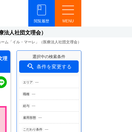
閲覧履歴
MENU
療法人社団文理会）
ホーム「イル・マーレ」（医療法人社団文理会）
選択中の検索条件
文理

条件を変更する
---
エリア
---
職種
---
給与
---
雇用形態
---
こだわり条件