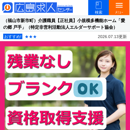
menu
検索
ﾒﾆｭｰ
（福山市新市町）介護職員【正社員】小規模多機能ホーム「愛
の郷 戸手」（特定非営利活動法人エルダーサポート協会）
おすすめ!
★★★
2026.07.13更新