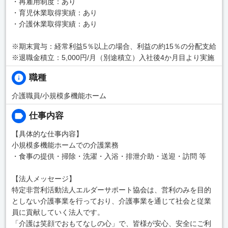
・再雇用制度：あり
・育児休業取得実績：あり
・介護休業取得実績：あり
※期末賞与：経常利益5％以上の場合、利益の約15％の分配支給
※退職金積立：5,000円/月（別途積立）入社後4か月目より実施
職種
介護職員/小規模多機能ホーム
仕事内容
【具体的な仕事内容】
小規模多機能ホームでの介護業務
・食事の提供・掃除・洗濯・入浴・排泄介助・送迎・訪問 等
【法人メッセージ】
特定非営利活動法人エルダーサポート協会は、営利のみを目的
としない介護事業を行っており、介護事業を通じて社会と従業
員に貢献していく法人です。
「介護は笑顔でおもてなしの心」で、皆様が安心、安全にご利