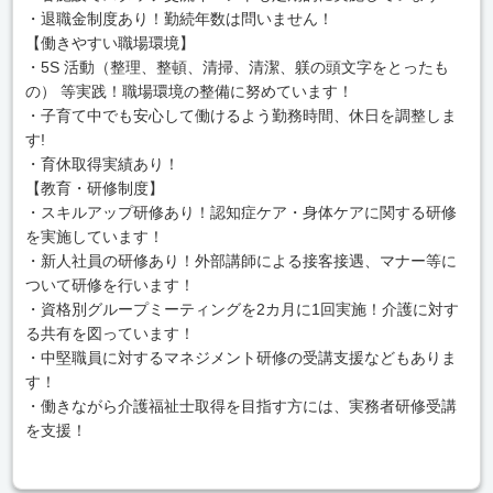
・退職金制度あり！勤続年数は問いません！
【働きやすい職場環境】
・5S 活動（整理、整頓、清掃、清潔、躾の頭文字をとったも
の） 等実践！職場環境の整備に努めています！
・子育て中でも安心して働けるよう勤務時間、休日を調整しま
す!
・育休取得実績あり！
【教育・研修制度】
・スキルアップ研修あり！認知症ケア・身体ケアに関する研修
を実施しています！
・新人社員の研修あり！外部講師による接客接遇、マナー等に
ついて研修を行います！
・資格別グループミーティングを2カ月に1回実施！介護に対す
る共有を図っています！
・中堅職員に対するマネジメント研修の受講支援などもありま
す！
・働きながら介護福祉士取得を目指す方には、実務者研修受講
を支援！