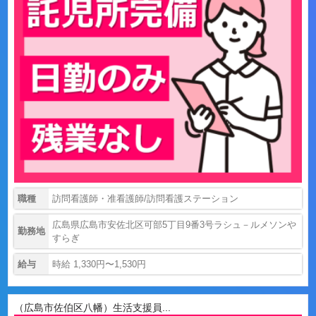
職種
訪問看護師・准看護師/訪問看護ステーション
広島県広島市安佐北区可部5丁目9番3号ラシュ－ルメソンや
勤務地
すらぎ
給与
時給 1,330円〜1,530円
（広島市佐伯区八幡）生活支援員...